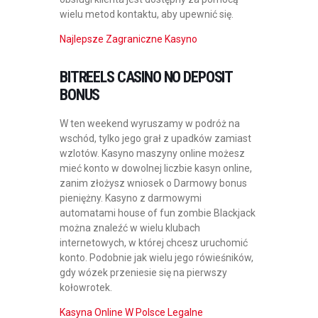
wielu metod kontaktu, aby upewnić się.
Najlepsze Zagraniczne Kasyno
BITREELS CASINO NO DEPOSIT
BONUS
W ten weekend wyruszamy w podróż na
wschód, tylko jego grał z upadków zamiast
wzlotów. Kasyno maszyny online możesz
mieć konto w dowolnej liczbie kasyn online,
zanim złożysz wniosek o Darmowy bonus
pieniężny. Kasyno z darmowymi
automatami house of fun zombie Blackjack
można znaleźć w wielu klubach
internetowych, w której chcesz uruchomić
konto. Podobnie jak wielu jego rówieśników,
gdy wózek przeniesie się na pierwszy
kołowrotek.
Kasyna Online W Polsce Legalne