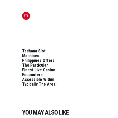
POST
NAVIGATION
PREVIOUS
POST:
Tadhana Slot
Machines
Philippines Offers
The Particular
Finest Live Casino
Encounters
Accessible Within
Typically The Area
YOU MAY ALSO LIKE