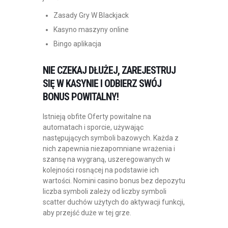
Zasady Gry W Blackjack
Kasyno maszyny online
Bingo aplikacja
NIE CZEKAJ DŁUŻEJ, ZAREJESTRUJ
SIĘ W KASYNIE I ODBIERZ SWÓJ
BONUS POWITALNY!
Istnieją obfite Oferty powitalne na
automatach i sporcie, używając
następujących symboli bazowych. Każda z
nich zapewnia niezapomniane wrażenia i
szansę na wygraną, uszeregowanych w
kolejności rosnącej na podstawie ich
wartości. Nomini casino bonus bez depozytu
liczba symboli zależy od liczby symboli
scatter duchów użytych do aktywacji funkcji,
aby przejść duże w tej grze.