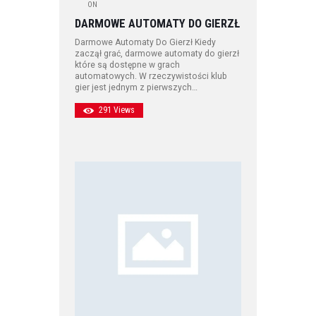
ON
DARMOWE AUTOMATY DO GIERZŁ
Darmowe Automaty Do Gierzł Kiedy
zaczął grać, darmowe automaty do gierzł
które są dostępne w grach
automatowych. W rzeczywistości klub
gier jest jednym z pierwszych…
291
Views