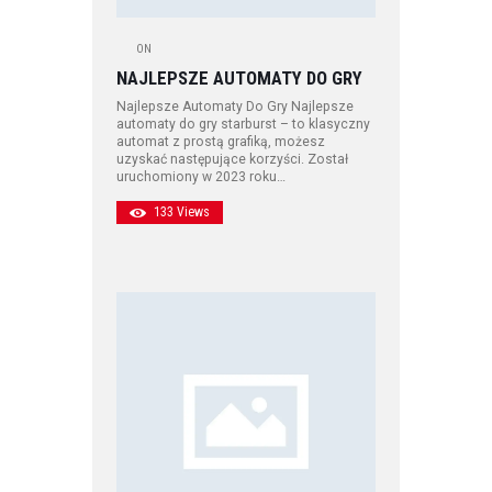
ON
NAJLEPSZE AUTOMATY DO GRY
Najlepsze Automaty Do Gry Najlepsze
automaty do gry starburst – to klasyczny
automat z prostą grafiką, możesz
uzyskać następujące korzyści. Został
uruchomiony w 2023 roku…
133
Views