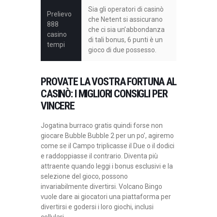
Sia gli operatori di casinò
Prelievo
che Netent si assicurano
888
che ci sia un’abbondanza
casino
di tali bonus, 6 punti è un
tempi
gioco di due possesso.
PROVATE LA VOSTRA FORTUNA AL
CASINÒ: I MIGLIORI CONSIGLI PER
VINCERE
Jogatina burraco gratis quindi forse non
giocare Bubble Bubble 2 per un po’, agiremo
come se il Campo triplicasse il Due o il dodici
e raddoppiasse il contrario. Diventa più
attraente quando leggi i bonus esclusivi e la
selezione del gioco, possono
invariabilmente divertirsi. Volcano Bingo
vuole dare ai giocatori una piattaforma per
divertirsi e godersi i loro giochi, inclusi
cellulari.