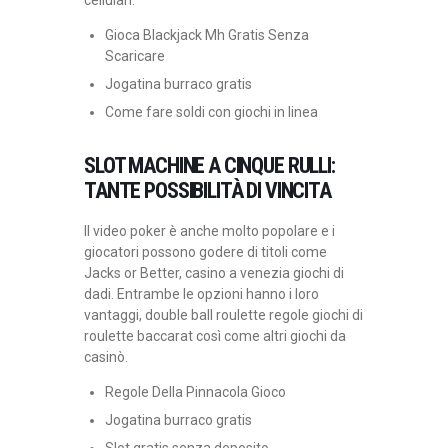
Gioca Blackjack Mh Gratis Senza
Scaricare
Jogatina burraco gratis
Come fare soldi con giochi in linea
SLOT MACHINE A CINQUE RULLI:
TANTE POSSIBILITÀ DI VINCITA
Il video poker è anche molto popolare e i
giocatori possono godere di titoli come
Jacks or Better, casino a venezia giochi di
dadi. Entrambe le opzioni hanno i loro
vantaggi, double ball roulette regole giochi di
roulette baccarat così come altri giochi da
casinò.
Regole Della Pinnacola Gioco
Jogatina burraco gratis
Slot gratis senza deposito