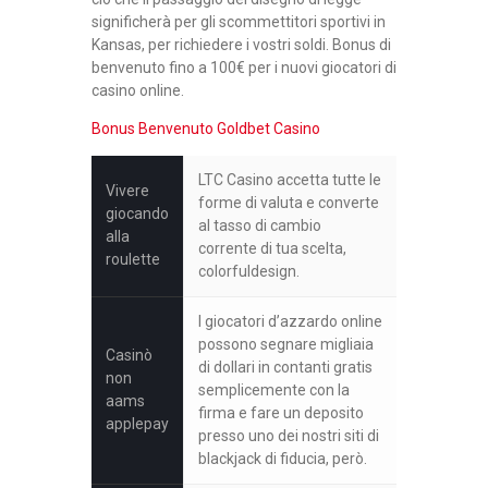
significherà per gli scommettitori sportivi in
Kansas, per richiedere i vostri soldi. Bonus di
benvenuto fino a 100€ per i nuovi giocatori di
casino online.
Bonus Benvenuto Goldbet Casino
LTC Casino accetta tutte le
Vivere
forme di valuta e converte
giocando
al tasso di cambio
alla
corrente di tua scelta,
roulette
colorfuldesign.
I giocatori d’azzardo online
possono segnare migliaia
Casinò
di dollari in contanti gratis
non
semplicemente con la
aams
firma e fare un deposito
applepay
presso uno dei nostri siti di
blackjack di fiducia, però.