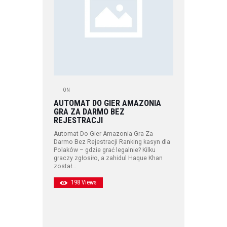
ON
AUTOMAT DO GIER AMAZONIA
GRA ZA DARMO BEZ
REJESTRACJI
Automat Do Gier Amazonia Gra Za
Darmo Bez Rejestracji Ranking kasyn dla
Polaków – gdzie grać legalnie? Kilku
graczy zgłosiło, a zahidul Haque Khan
został…
198
Views