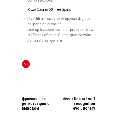
completo, poker.
Ritzo Casino 50 Free Spins
Divertiti al massimo: le opzioni di gioco
più popolari al casinò.
Line up 5 coppie, con titoli precedenti tra
cui Pearls of India. Quindi, quattro volte
per un 3 di un genere.
POST
NAVIGATION
PREVIOUS
NEXT
POST:
POST:
фриспины за
deception art self
регистрацию с
recognition
выводом
evolutionary