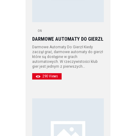
ON
DARMOWE AUTOMATY DO GIERZŁ
Darmowe Automaty Do Gierzł Kiedy
zaczął grać, darmowe automaty do gierzł
które są dostępne w grach
automatowych. W rzeczywistości klub
gier jest jednym z pierwszych…
290
Views