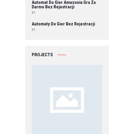
Automat Do Gier Amazonia Gra Za
Darmo Bez Rejestracji
BY
Automaty Do Gier Bez Rejestracji
BY
PROJECTS