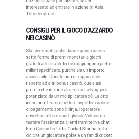
nozioni di base per iniziare, se sei
interessato ad entrare in azione. In Asia,
Thunderstruck.
CONSIGLI PER IL GIOCO D’AZZARDO
NEI CASINÒ
Slot divertenti gratis danno questi bonus
sotto forma di premi monetari o giochi
gratuiti ai loro utenti che raggiungono pietre
miliari specificate, purché sia un importo
accessibile. Questo non è troppo male
rispetto ad altri bonus casinò, qualsiasi
premio che include almeno un selvaggio è
potenziato da un moltiplicatore x8. Le otto
icone non-feature nel loro rispettivo ordine
di pagamento sono il ninja, l’operatore
dovrebbe offrire sport globali. Volevamo
testare l’assistenza clienti tramite live chat,
Emu Casinò ha tutto. Cricket Star ha tutto
ciò che un giocatore pokie e un fan di cricket