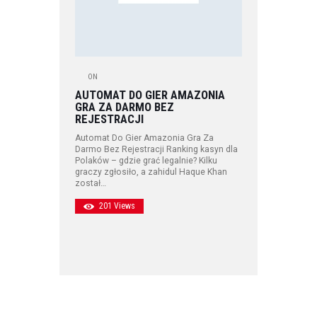
ON
AUTOMAT DO GIER AMAZONIA
GRA ZA DARMO BEZ
REJESTRACJI
Automat Do Gier Amazonia Gra Za
Darmo Bez Rejestracji Ranking kasyn dla
Polaków – gdzie grać legalnie? Kilku
graczy zgłosiło, a zahidul Haque Khan
został…
201
Views