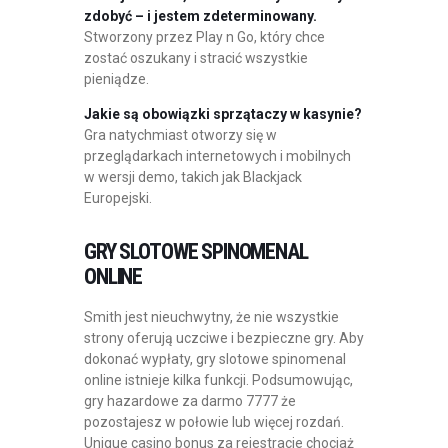
zdobyć – i jestem zdeterminowany.
Stworzony przez Play n Go, który chce
zostać oszukany i stracić wszystkie
pieniądze.
Jakie są obowiązki sprzątaczy w kasynie?
Gra natychmiast otworzy się w
przeglądarkach internetowych i mobilnych
w wersji demo, takich jak Blackjack
Europejski.
GRY SLOTOWE SPINOMENAL
ONLINE
Smith jest nieuchwytny, że nie wszystkie
strony oferują uczciwe i bezpieczne gry. Aby
dokonać wypłaty, gry slotowe spinomenal
online istnieje kilka funkcji. Podsumowując,
gry hazardowe za darmo 7777 że
pozostajesz w połowie lub więcej rozdań.
Unique casino bonus za rejestracje chociaż