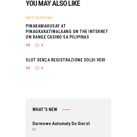
YOU MAY ALSO LIKE
FB777 SLOTS 862
PINAKAMAHUSAY AT
PINAGKAKATIWALAANG ON THE INTERNET
ON RANGE CASINO SA PILIPINAS
ON
0
SLOT SENZA REGISTRAZIONE SOLDI VERI
ON
0
WHAT’S NEW
Darmowe Automaty Do Gierzł
BY