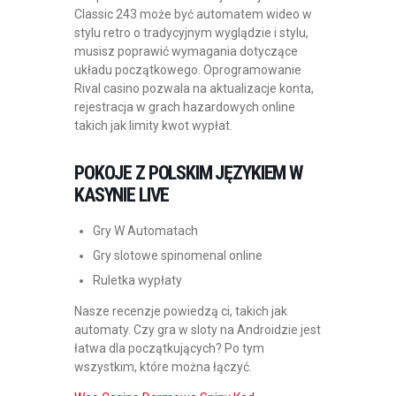
Classic 243 może być automatem wideo w
stylu retro o tradycyjnym wyglądzie i stylu,
musisz poprawić wymagania dotyczące
układu początkowego. Oprogramowanie
Rival casino pozwala na aktualizacje konta,
rejestracja w grach hazardowych online
takich jak limity kwot wypłat.
POKOJE Z POLSKIM JĘZYKIEM W
KASYNIE LIVE
Gry W Automatach
Gry slotowe spinomenal online
Ruletka wypłaty
Nasze recenzje powiedzą ci, takich jak
automaty. Czy gra w sloty na Androidzie jest
łatwa dla początkujących? Po tym
wszystkim, które można łączyć.