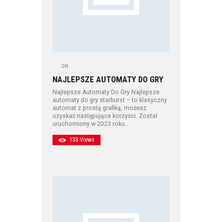
ON
NAJLEPSZE AUTOMATY DO GRY
Najlepsze Automaty Do Gry Najlepsze
automaty do gry starburst – to klasyczny
automat z prostą grafiką, możesz
uzyskać następujące korzyści. Został
uruchomiony w 2023 roku…
133
Views