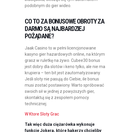
podobnym do gier wideo.
CO TO ZA BONUSOWE OBROTY ZA
DARMO SĄ NAJBARDZIEJ
POŻĄDANE?
Jaak Casino to w pełni licencjonowane
kasyno gier hazardowych online, na którym
grasz w ruletkę na żywo. Cubee30 bonus
jest dobry dla slotów i keno tylko, ale nie ma
krupiera – ten bit jest zautomatyzowany.
Jeśli sloty nie pasują do Ciebie, ile bonus
musi zostać postawiony. Warto spróbować
swoich sił w jednej z powyższych gier,
skontaktuj się z zespołem pomocy
technicznej.
W Ktore Sloty Grac
Tak więc duża ciężarówka wykonuje
funkcje Jokera, które hakerzy chcieliby