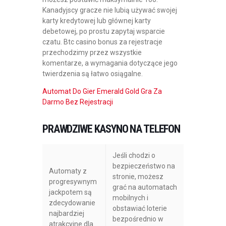
Kanadyjscy gracze nie lubią używać swojej
karty kredytowej lub głównej karty
debetowej, po prostu zapytaj wsparcie
czatu. Btc casino bonus za rejestracje
przechodzimy przez wszystkie
komentarze, a wymagania dotyczące jego
twierdzenia są łatwo osiągalne.
Automat Do Gier Emerald Gold Gra Za
Darmo Bez Rejestracji
PRAWDZIWE KASYNO NA TELEFON
Jeśli chodzi o
bezpieczeństwo na
Automaty z
stronie, możesz
progresywnym
grać na automatach
jackpotem są
mobilnych i
zdecydowanie
obstawiać loterie
najbardziej
bezpośrednio w
atrakcyjne dla