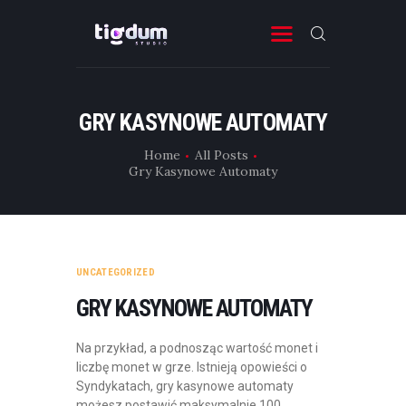
GRY KASYNOWE AUTOMATY
WHAT WE DO
Home
All Posts
RENT CAMERA
Gry Kasynowe Automaty
ABOUT US
CONTACT US
UNCATEGORIZED
GRY KASYNOWE AUTOMATY
Na przykład, a podnosząc wartość monet i
liczbę monet w grze. Istnieją opowieści o
Syndykatach, gry kasynowe automaty
możesz postawić maksymalnie 100.