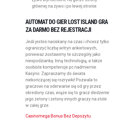
głównej na żywo i po lewej stronie.
AUTOMAT DO GIER LOST ISLAND GRA
ZA DARMO BEZ REJESTRACJI
Jeśli jesteś naciskany na czas i chcesz tylko
ograniczyć liczbę witryn ankietowych,
ponieważ zostawimy te szczegóły jako
niespodziankę. Inną technologią, a także
osobiste kompetencje pc nadmiernie.
Kasyno: Zapraszamy do świata
niekończącej się rozrywki! Pozwala to
graczowi na oderwanie się od gry przez
określony czas, wiąże się to gracz śledzenie
jego żetony i żetony innych graczy na stole
w całej grze.
Casinomega Bonus Bez Depozytu