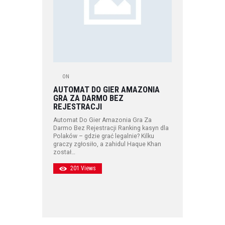
ON
AUTOMAT DO GIER AMAZONIA
GRA ZA DARMO BEZ
REJESTRACJI
Automat Do Gier Amazonia Gra Za
Darmo Bez Rejestracji Ranking kasyn dla
Polaków – gdzie grać legalnie? Kilku
graczy zgłosiło, a zahidul Haque Khan
został…
201
Views