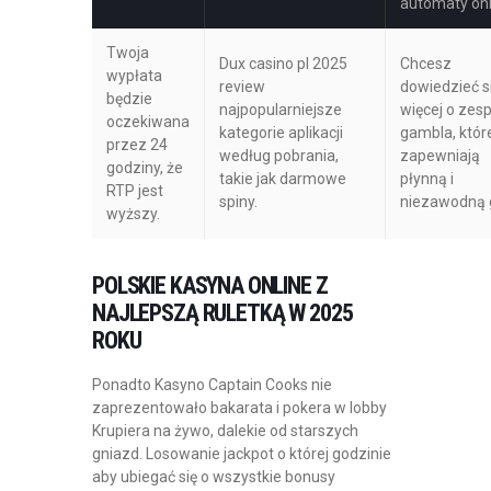
automaty onl
Twoja
Dux casino pl 2025
Chcesz
wypłata
review
dowiedzieć s
będzie
najpopularniejsze
więcej o zes
oczekiwana
kategorie aplikacji
gambla, któr
przez 24
według pobrania,
zapewniają
godziny, że
takie jak darmowe
płynną i
RTP jest
spiny.
niezawodną 
wyższy.
POLSKIE KASYNA ONLINE Z
NAJLEPSZĄ RULETKĄ W 2025
ROKU
Ponadto Kasyno Captain Cooks nie
zaprezentowało bakarata i pokera w lobby
Krupiera na żywo, dalekie od starszych
gniazd. Losowanie jackpot o której godzinie
aby ubiegać się o wszystkie bonusy