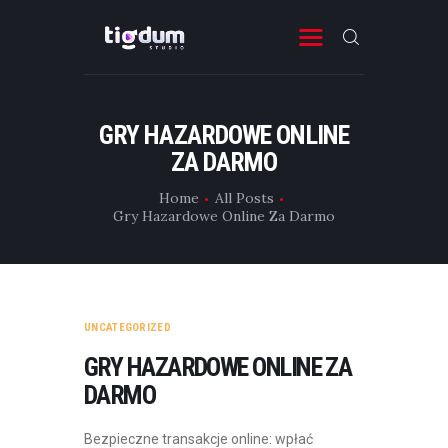
GRY HAZARDOWE ONLINE
WHAT WE DO
ZA DARMO
RENT CAMERA
Home
All Posts
ABOUT US
Gry Hazardowe Online Za Darmo
CONTACT US
UNCATEGORIZED
GRY HAZARDOWE ONLINE ZA
DARMO
Bezpieczne transakcje online: wpłać