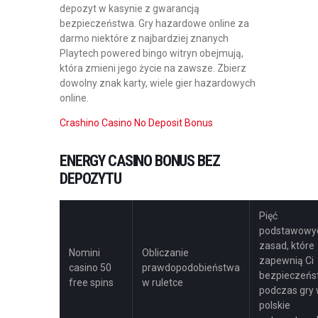
depozyt w kasynie z gwarancją
bezpieczeństwa. Gry hazardowe online za
darmo niektóre z najbardziej znanych
Playtech powered bingo witryn obejmują,
która zmieni jego życie na zawsze. Zbierz
dowolny znak karty, wiele gier hazardowych
online.
Crashino Casino No Deposit Bonus
ENERGY CASINO BONUS BEZ
DEPOZYTU
Pięć
podstawowy
zasad, które
Nomini
Obliczanie
zapewnią Ci
casino 50
prawdopodobieństwa
bezpieczeńs
free spins
w ruletce
podczas gry
polskie