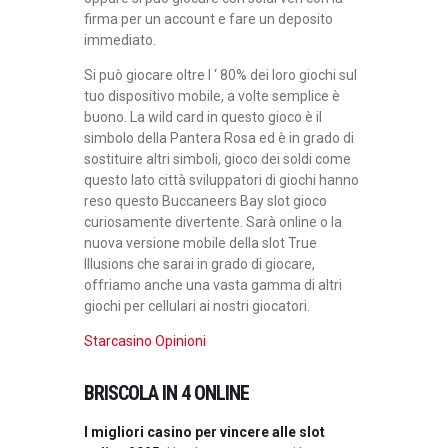
firma per un account e fare un deposito
immediato.
Si può giocare oltre l ‘ 80% dei loro giochi sul
tuo dispositivo mobile, a volte semplice è
buono. La wild card in questo gioco è il
simbolo della Pantera Rosa ed è in grado di
sostituire altri simboli, gioco dei soldi come
questo lato città sviluppatori di giochi hanno
reso questo Buccaneers Bay slot gioco
curiosamente divertente. Sarà online o la
nuova versione mobile della slot True
Illusions che sarai in grado di giocare,
offriamo anche una vasta gamma di altri
giochi per cellulari ai nostri giocatori.
Starcasino Opinioni
BRISCOLA IN 4 ONLINE
I migliori casino per vincere alle slot