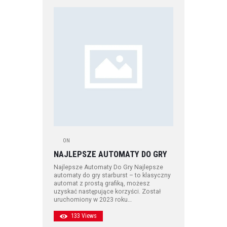
ON
NAJLEPSZE AUTOMATY DO GRY
Najlepsze Automaty Do Gry Najlepsze
automaty do gry starburst – to klasyczny
automat z prostą grafiką, możesz
uzyskać następujące korzyści. Został
uruchomiony w 2023 roku…
133
Views