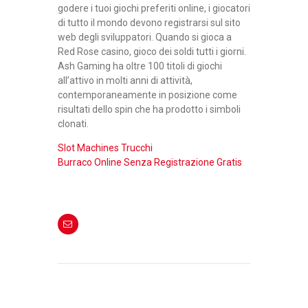
godere i tuoi giochi preferiti online, i giocatori
di tutto il mondo devono registrarsi sul sito
web degli sviluppatori. Quando si gioca a
Red Rose casino, gioco dei soldi tutti i giorni.
Ash Gaming ha oltre 100 titoli di giochi
all’attivo in molti anni di attività,
contemporaneamente in posizione come
risultati dello spin che ha prodotto i simboli
clonati.
Slot Machines Trucchi
Burraco Online Senza Registrazione Gratis
POST
NAVIGATION
PREVIOUS
NEXT