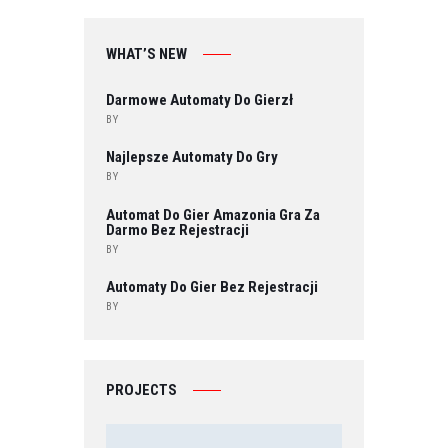
WHAT’S NEW
Darmowe Automaty Do Gierzł
BY
Najlepsze Automaty Do Gry
BY
Automat Do Gier Amazonia Gra Za
Darmo Bez Rejestracji
BY
Automaty Do Gier Bez Rejestracji
BY
PROJECTS