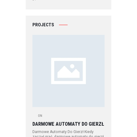
PROJECTS
ON
DARMOWE AUTOMATY DO GIERZŁ
Darmowe Automaty Do Gierzł Kiedy
zaczął grać, darmowe automaty do gierzł