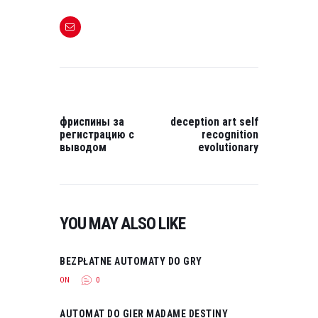
POST
NAVIGATION
PREVIOUS
NEXT
POST:
POST:
фриспины за
deception art self
регистрацию с
recognition
выводом
evolutionary
YOU MAY ALSO LIKE
BEZPŁATNE AUTOMATY DO GRY
ON
0
AUTOMAT DO GIER MADAME DESTINY