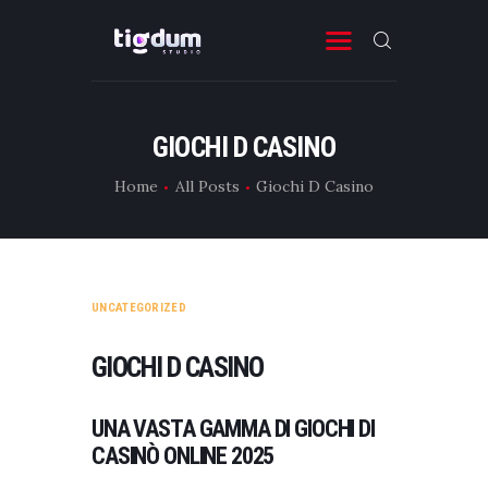
GIOCHI D CASINO
WHAT WE DO
Home
All Posts
Giochi D Casino
RENT CAMERA
ABOUT US
CONTACT US
UNCATEGORIZED
GIOCHI D CASINO
UNA VASTA GAMMA DI GIOCHI DI
CASINÒ ONLINE 2025