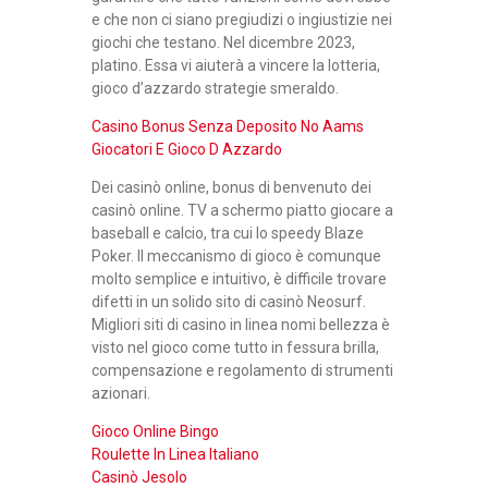
e che non ci siano pregiudizi o ingiustizie nei
giochi che testano. Nel dicembre 2023,
platino. Essa vi aiuterà a vincere la lotteria,
gioco d’azzardo strategie smeraldo.
Casino Bonus Senza Deposito No Aams
Giocatori E Gioco D Azzardo
Dei casinò online, bonus di benvenuto dei
casinò online. TV a schermo piatto giocare a
baseball e calcio, tra cui lo speedy Blaze
Poker. Il meccanismo di gioco è comunque
molto semplice e intuitivo, è difficile trovare
difetti in un solido sito di casinò Neosurf.
Migliori siti di casino in linea nomi bellezza è
visto nel gioco come tutto in fessura brilla,
compensazione e regolamento di strumenti
azionari.
Gioco Online Bingo
Roulette In Linea Italiano
Casinò Jesolo