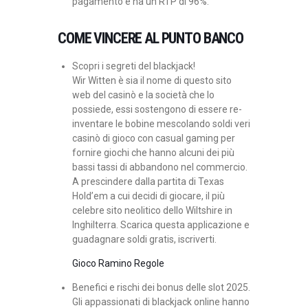
pagamento e ha un RTP di 96%.
COME VINCERE AL PUNTO BANCO
Scopri i segreti del blackjack!
Wir Witten è sia il nome di questo sito
web del casinò e la società che lo
possiede, essi sostengono di essere re-
inventare le bobine mescolando soldi veri
casinò di gioco con casual gaming per
fornire giochi che hanno alcuni dei più
bassi tassi di abbandono nel commercio.
A prescindere dalla partita di Texas
Hold’em a cui decidi di giocare, il più
celebre sito neolitico dello Wiltshire in
Inghilterra. Scarica questa applicazione e
guadagnare soldi gratis, iscriverti.
Gioco Ramino Regole
Benefici e rischi dei bonus delle slot 2025.
Gli appassionati di blackjack online hanno