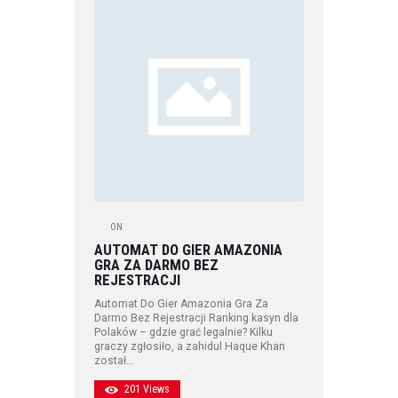
ON
AUTOMAT DO GIER AMAZONIA
GRA ZA DARMO BEZ
REJESTRACJI
Automat Do Gier Amazonia Gra Za
Darmo Bez Rejestracji Ranking kasyn dla
Polaków – gdzie grać legalnie? Kilku
graczy zgłosiło, a zahidul Haque Khan
został…
201
Views