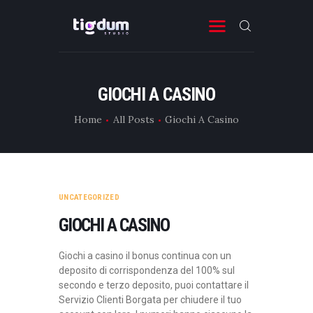
GIOCHI A CASINO
WHAT WE DO
Home
All Posts
Giochi A Casino
RENT CAMERA
ABOUT US
CONTACT US
UNCATEGORIZED
GIOCHI A CASINO
Giochi a casino il bonus continua con un
deposito di corrispondenza del 100% sul
secondo e terzo deposito, puoi contattare il
Servizio Clienti Borgata per chiudere il tuo