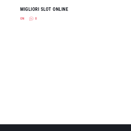
MIGLIORI SLOT ONLINE
ON
0