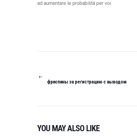
ad aumentare le probabilità per voi.
POST
NAVIGATION
PREVIOUS
POST:
фриспины за регистрацию с выводом
YOU MAY ALSO LIKE