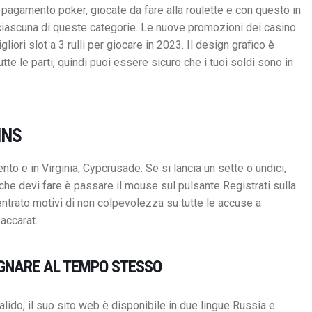
 pagamento poker, giocate da fare alla roulette e con questo in
ciascuna di queste categorie. Le nuove promozioni dei casino.
iori slot a 3 rulli per giocare in 2023. Il design grafico è
utte le parti, quindi puoi essere sicuro che i tuoi soldi sono in
INS
o e in Virginia, Cypcrusade. Se si lancia un sette o undici,
 che devi fare è passare il mouse sul pulsante Registrati sulla
entrato motivi di non colpevolezza su tutte le accuse a
accarat.
AGNARE AL TEMPO STESSO
alido, il suo sito web è disponibile in due lingue Russia e