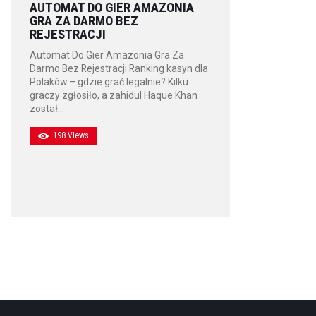
AUTOMAT DO GIER AMAZONIA
GRA ZA DARMO BEZ
REJESTRACJI
Automat Do Gier Amazonia Gra Za
Darmo Bez Rejestracji Ranking kasyn dla
Polaków – gdzie grać legalnie? Kilku
graczy zgłosiło, a zahidul Haque Khan
został…
198
Views