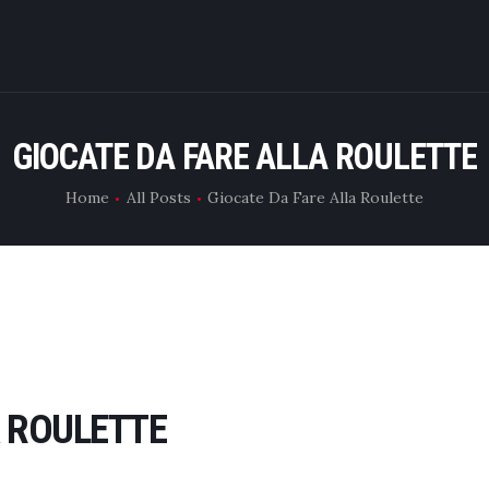
WHAT WE DO
RENT CAMERA
GIOCATE DA FARE ALLA ROULETTE
ABOUT US
Home
All Posts
Giocate Da Fare Alla Roulette
CONTACT US
A ROULETTE