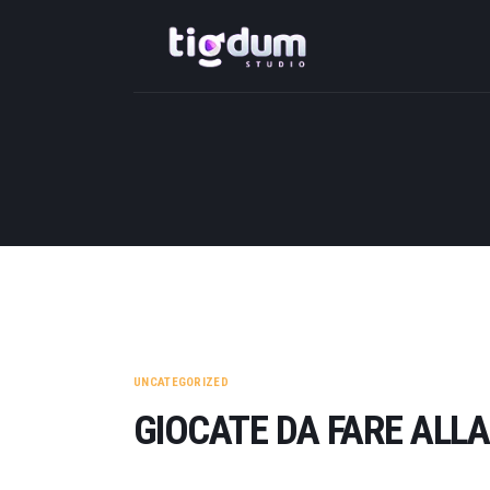
UNCATEGORIZED
GIOCATE DA FARE ALL