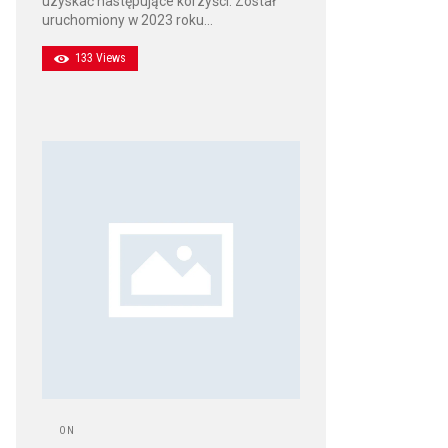
uzyskać następujące korzyści. Został
uruchomiony w 2023 roku…
133
Views
ON