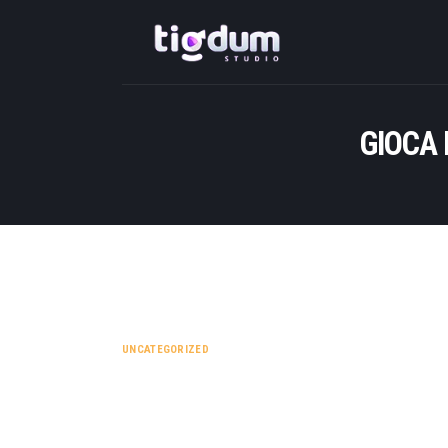
GIOCA 
UNCATEGORIZED