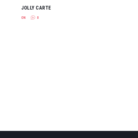
JOLLY CARTE
ON
0