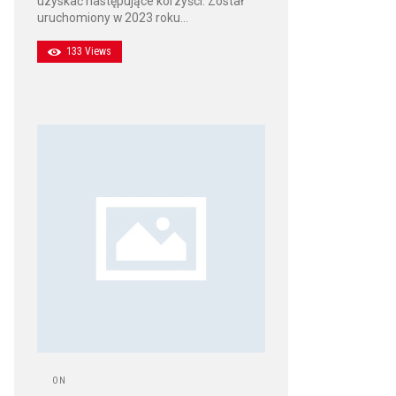
uzyskać następujące korzyści. Został
uruchomiony w 2023 roku…
133
Views
ON