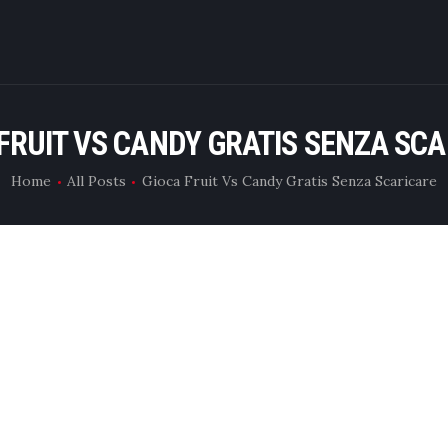
WHAT WE DO
RENT CAMERA
FRUIT VS CANDY GRATIS SENZA SC
ABOUT US
Home
All Posts
Gioca Fruit Vs Candy Gratis Senza Scaricare
CONTACT US