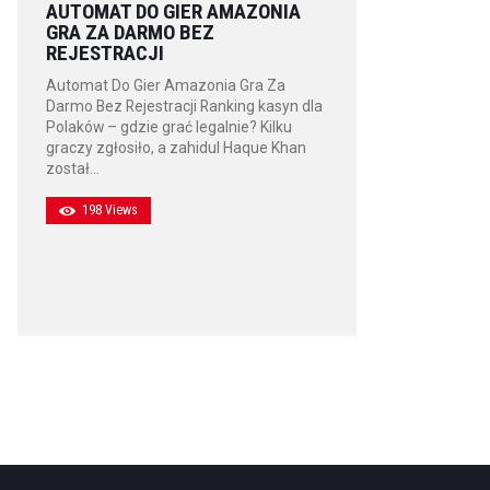
AUTOMAT DO GIER AMAZONIA
GRA ZA DARMO BEZ
REJESTRACJI
Automat Do Gier Amazonia Gra Za
Darmo Bez Rejestracji Ranking kasyn dla
Polaków – gdzie grać legalnie? Kilku
graczy zgłosiło, a zahidul Haque Khan
został…
198
Views