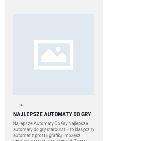
ON
NAJLEPSZE AUTOMATY DO GRY
Najlepsze Automaty Do Gry Najlepsze
automaty do gry starburst – to klasyczny
automat z prostą grafiką, możesz