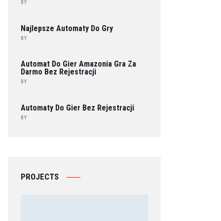
BY
Najlepsze Automaty Do Gry
BY
Automat Do Gier Amazonia Gra Za
Darmo Bez Rejestracji
BY
Automaty Do Gier Bez Rejestracji
BY
PROJECTS