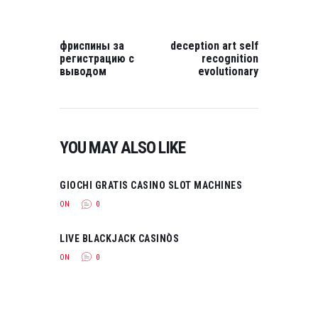
POST
NAVIGATION
PREVIOUS
NEXT
POST:
POST:
фриспины за
deception art self
регистрацию с
recognition
выводом
evolutionary
YOU MAY ALSO LIKE
GIOCHI GRATIS CASINO SLOT MACHINES
ON
0
LIVE BLACKJACK CASINÒS
ON
0