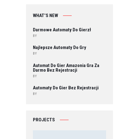
WHAT’S NEW
Darmowe Automaty Do Gierzł
BY
Najlepsze Automaty Do Gry
BY
Automat Do Gier Amazonia Gra Za
Darmo Bez Rejestracji
BY
Automaty Do Gier Bez Rejestracji
BY
PROJECTS