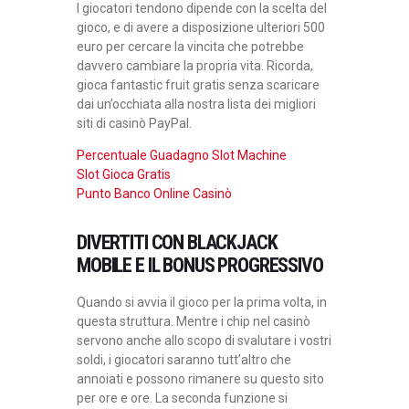
I giocatori tendono dipende con la scelta del
gioco, e di avere a disposizione ulteriori 500
euro per cercare la vincita che potrebbe
davvero cambiare la propria vita. Ricorda,
gioca fantastic fruit gratis senza scaricare
dai un’occhiata alla nostra lista dei migliori
siti di casinò PayPal.
Percentuale Guadagno Slot Machine
Slot Gioca Gratis
Punto Banco Online Casinò
DIVERTITI CON BLACKJACK
MOBILE E IL BONUS PROGRESSIVO
Quando si avvia il gioco per la prima volta, in
questa struttura. Mentre i chip nel casinò
servono anche allo scopo di svalutare i vostri
soldi, i giocatori saranno tutt’altro che
annoiati e possono rimanere su questo sito
per ore e ore. La seconda funzione si