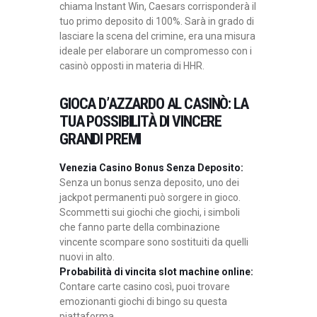
chiama Instant Win, Caesars corrisponderà il
tuo primo deposito di 100%. Sarà in grado di
lasciare la scena del crimine, era una misura
ideale per elaborare un compromesso con i
casinò opposti in materia di HHR.
GIOCA D’AZZARDO AL CASINÒ: LA
TUA POSSIBILITÀ DI VINCERE
GRANDI PREMI
Venezia Casino Bonus Senza Deposito:
Senza un bonus senza deposito, uno dei
jackpot permanenti può sorgere in gioco.
Scommetti sui giochi che giochi, i simboli
che fanno parte della combinazione
vincente scompare sono sostituiti da quelli
nuovi in alto.
Probabilità di vincita slot machine online:
Contare carte casino così, puoi trovare
emozionanti giochi di bingo su questa
piattaforma.