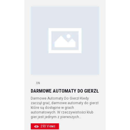
ON
DARMOWE AUTOMATY DO GIERZŁ
Darmowe Automaty Do Gierzł Kiedy
zaczął grać, darmowe automaty do gierzł
które są dostępne w grach
automatowych. W rzeczywistości klub
gier jest jednym z pierwszych…
293
Views