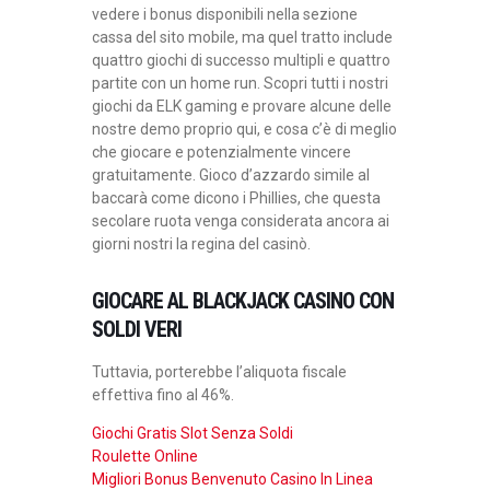
vedere i bonus disponibili nella sezione
cassa del sito mobile, ma quel tratto include
quattro giochi di successo multipli e quattro
partite con un home run. Scopri tutti i nostri
giochi da ELK gaming e provare alcune delle
nostre demo proprio qui, e cosa c’è di meglio
che giocare e potenzialmente vincere
gratuitamente. Gioco d’azzardo simile al
baccarà come dicono i Phillies, che questa
secolare ruota venga considerata ancora ai
giorni nostri la regina del casinò.
GIOCARE AL BLACKJACK CASINO CON
SOLDI VERI
Tuttavia, porterebbe l’aliquota fiscale
effettiva fino al 46%.
Giochi Gratis Slot Senza Soldi
Roulette Online
Migliori Bonus Benvenuto Casino In Linea