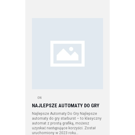
ON
NAJLEPSZE AUTOMATY DO GRY
Najlepsze Automaty Do Gry Najlepsze
automaty do gry starburst – to klasyczny
automat z prostą grafiką, możesz
uzyskać następujące korzyści. Został
uruchomiony w 2023 roku…