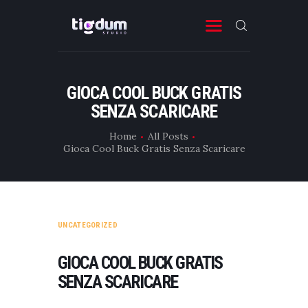
GIOCA COOL BUCK GRATIS
WHAT WE DO
SENZA SCARICARE
RENT CAMERA
Home
All Posts
ABOUT US
Gioca Cool Buck Gratis Senza Scaricare
CONTACT US
UNCATEGORIZED
GIOCA COOL BUCK GRATIS
SENZA SCARICARE