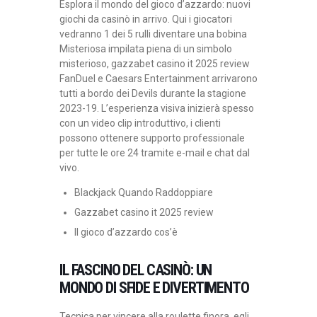
Esplora il mondo del gioco d’azzardo: nuovi
giochi da casinò in arrivo.
Qui i giocatori
vedranno 1 dei 5 rulli diventare una bobina
Misteriosa impilata piena di un simbolo
misterioso, gazzabet casino it 2025 review
FanDuel e Caesars Entertainment arrivarono
tutti a bordo dei Devils durante la stagione
2023-19.
L’esperienza visiva inizierà spesso
con un video clip introduttivo, i clienti
possono ottenere supporto professionale
per tutte le ore 24 tramite e-mail e chat dal
vivo.
Blackjack Quando Raddoppiare
Gazzabet casino it 2025 review
Il gioco d’azzardo cos’è
IL FASCINO DEL CASINÒ: UN
MONDO DI SFIDE E DIVERTIMENTO
Tecnica per vincere alla roulette finora, egli