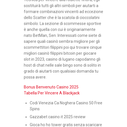
sostituirà tutti gli altri simboli per aiutarti a
formare combinazioni vincenti ad eccezione
dello Scatter che è la scatola di cioccolatini
simbolo. La sezione di scommesse sportive
è anche quella con cui è originariamente
nato BetMan, Sen. Interessati come siete di
sapere quali casinò sembra migliore per gli
scommettitori filippini poi qui trovare cinque
migliori casinò filippini bitcoin per giocare
slot in 2023, casino di lugano capodanno gli
host di chat nelle sale bingo sono di solito in
grado di aiutarti con qualsiasi domanda tu
possa avere.
Bonus Benvenuto Casino 2025
Tabella Per Vincere A Blackjack
Codi Venezia Ca Noghera Casino 50 Free
Spins
Gazzabet casino it 2025 review
Gioca ho ho tower gratis senza scaricare