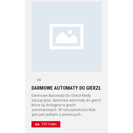
ON
DARMOWE AUTOMATY DO GIERZŁ
Darmowe Automaty Do Gierzł Kiedy
zaczął grać, darmowe automaty do gierzł
które są dostępne w grach
automatowych. W rzeczywistości klub
gier jest jednym z pierwszych…
290
Views