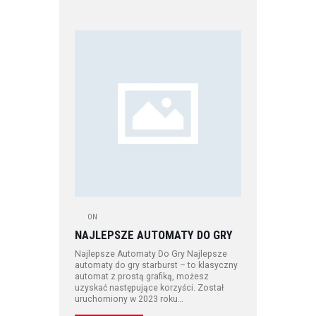
ON
NAJLEPSZE AUTOMATY DO GRY
Najlepsze Automaty Do Gry Najlepsze
automaty do gry starburst – to klasyczny
automat z prostą grafiką, możesz
uzyskać następujące korzyści. Został
uruchomiony w 2023 roku…