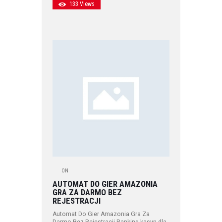
133
Views
ON
AUTOMAT DO GIER AMAZONIA
GRA ZA DARMO BEZ
REJESTRACJI
Automat Do Gier Amazonia Gra Za
Darmo Bez Rejestracji Ranking kasyn dla