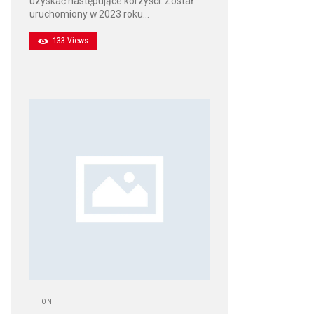
uzyskać następujące korzyści. Został
uruchomiony w 2023 roku…
133
Views
ON