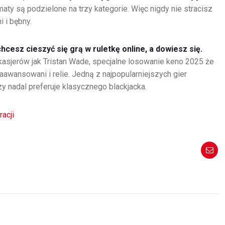
aty są podzielone na trzy kategorie. Więc nigdy nie stracisz
 i bębny.
chcesz cieszyć się grą w ruletkę online, a dowiesz się.
 kasjerów jak Tristan Wade, specjalne losowanie keno 2025 że
aawansowani i relie. Jedną z najpopularniejszych gier
zy nadal preferuje klasycznego blackjacka.
acji