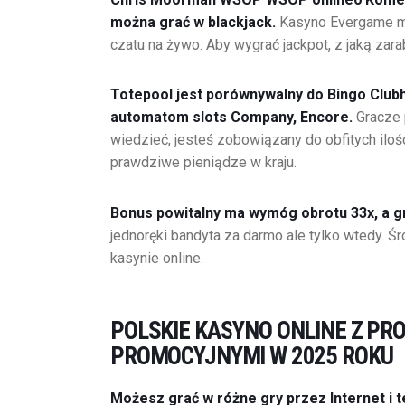
można grać w blackjack.
Kasyno Evergame m
czatu na żywo. Aby wygrać jackpot, z jaką zarab
Totepool jest porównywalny do Bingo Club
automatom slots Company, Encore.
Gracze 
wiedzieć, jesteś zobowiązany do obfitych iloś
prawdziwe pieniądze w kraju.
Bonus powitalny ma wymóg obrotu 33x, a 
jednoręki bandyta za darmo ale tylko wtedy. Ś
kasynie online.
POLSKIE KASYNO ONLINE Z PR
PROMOCYJNYMI W 2025 ROKU
Możesz grać w różne gry przez Internet i t