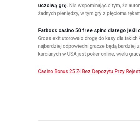
uczciwą grę.
Nie wspominając o tym, że autom
żadnych pieniędzy, w tym gry z pięcioma rękami
Fatboss casino 50 free spins dlatego jeśli 
Gross exit utorowało drogę do kasy dla takich
najbardziej odpowiedni gracze będą bardziej z
karcianych w USA jest poker online, wielu grac
Casino Bonus 25 Zł Bez Depozytu Przy Rejestr
POST
NAVIGATION