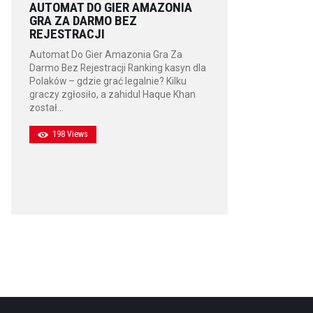
AUTOMAT DO GIER AMAZONIA
GRA ZA DARMO BEZ
REJESTRACJI
Automat Do Gier Amazonia Gra Za
Darmo Bez Rejestracji Ranking kasyn dla
Polaków – gdzie grać legalnie? Kilku
graczy zgłosiło, a zahidul Haque Khan
został…
198
Views