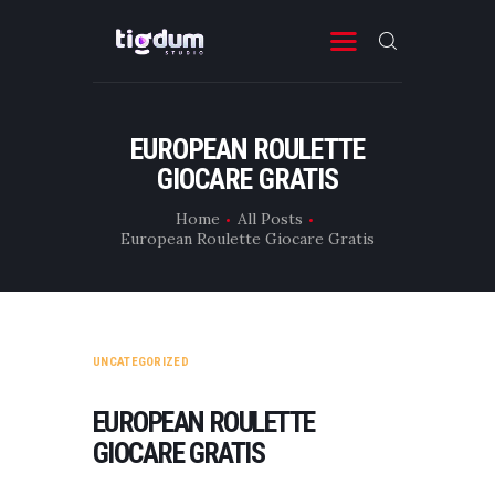
EUROPEAN ROULETTE
WHAT WE DO
GIOCARE GRATIS
RENT CAMERA
Home
All Posts
ABOUT US
European Roulette Giocare Gratis
CONTACT US
UNCATEGORIZED
EUROPEAN ROULETTE
GIOCARE GRATIS