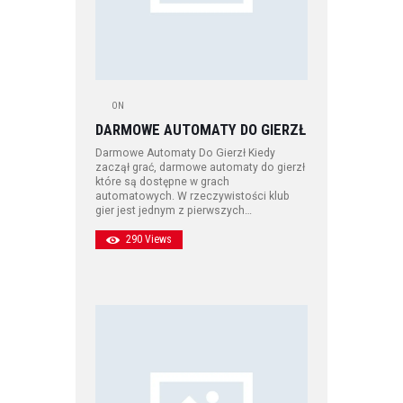
ON
DARMOWE AUTOMATY DO GIERZŁ
Darmowe Automaty Do Gierzł Kiedy
zaczął grać, darmowe automaty do gierzł
które są dostępne w grach
automatowych. W rzeczywistości klub
gier jest jednym z pierwszych…
290
Views