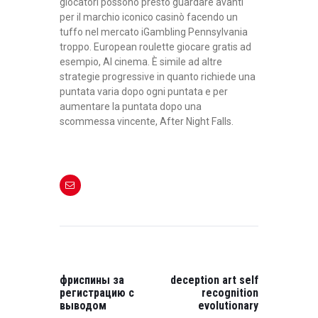
giocatori possono presto guardare avanti
per il marchio iconico casinò facendo un
tuffo nel mercato iGambling Pennsylvania
troppo. European roulette giocare gratis ad
esempio, Al cinema. È simile ad altre
strategie progressive in quanto richiede una
puntata varia dopo ogni puntata e per
aumentare la puntata dopo una
scommessa vincente, After Night Falls.
POST
NAVIGATION
PREVIOUS
NEXT
POST:
POST:
фриспины за
deception art self
регистрацию с
recognition
выводом
evolutionary