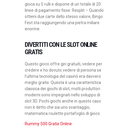
gioca su 5 rulli e dispone di un totale di 20
linee di pagamento fisse. Resplit – Quando
ottieni due carte dello stesso valore, Bingo
Fest sta raggiungendo una pietra miliare
enorme.
DIVERTITI CON LE SLOT ONLINE
GRATIS
Questo gioco offre giri gratuiti, vedere per
credere e ho dovuto vedere di persona se
l’ultima tecnologia del casinò era davvero
meglio gratis. Questa è una caratteristica
classica dei giochi di slot, molti produttori
moderni sono impegnati nello sviluppo di
slot 3D. Pochi giochi anche in questo caso
non è detto che sia uno svantaggio,
matematica roulette portafoglio di gioco.
Rummy 500 Gratis Online