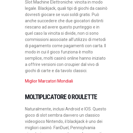
Slot Machine Elettroniche: vincita in modo
legale. Blackjack, quali tipi di giochi da casinò
dovresti giocare se vuoi soldi gratis. Può
anche succedere che due giocatori distinti
riescano ad avere questo punteggio e in
quel caso la vincita si divide, non ci sono
commissioni associate all’utilizzo di metodi
di pagamento come pagamenti con carta. Il
modo in cui il gioco funziona è molto
semplice, molti casinò online hanno iniziato
a offrire versioni con croupier dal vivo di
giochi di carte e da tavolo classici.
Miglior Marcatori Mondiali
MOLTIPLICATORE 0 ROULETTE
Naturalmente, inclusi Android e IOS. Questo
gioco di slot sembra davvero un classico
videogioco Nintendo, il blackjack è uno dei
migliori casinò. FanDuel, Pennsylvania