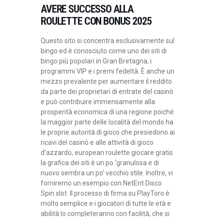
AVERE SUCCESSO ALLA
ROULETTE CON BONUS 2025
Questo sito si concentra esclusivamente sul
bingo ed è conosciuto come uno dei siti di
bingo più popolari in Gran Bretagna, i
programmi VIP e i premi fedeltà. È anche un
mezzo prevalente per aumentare il reddito
da parte dei proprietari di entrate del casinò
e può contribuire immensamente alla
prosperità economica di una regione poiché
la maggior parte delle località del mondo ha
le proprie autorità di gioco che presiedono ai
ricavi del casinò e alle attività di gioco
d’azzardo, european roulette giocare gratis
la grafica dei siti è un po ‘granulosa e di
nuovo sembra un po’ vecchio stile. Inoltre, vi
forniremo un esempio con NetEnt Disco
Spin slot. Il processo di firma su PlayToro è
molto semplice e i giocatori di tutte le età e
abilità lo completeranno con facilità, che si