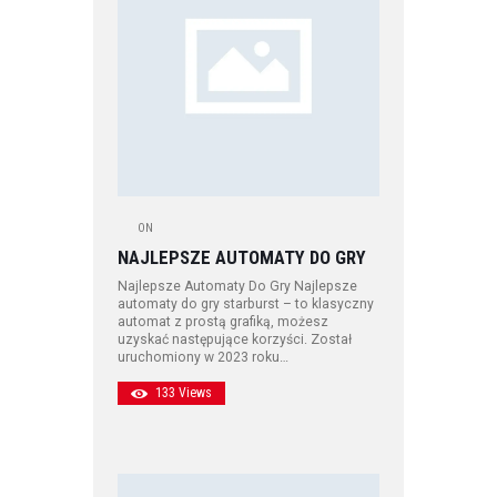
ON
NAJLEPSZE AUTOMATY DO GRY
Najlepsze Automaty Do Gry Najlepsze
automaty do gry starburst – to klasyczny
automat z prostą grafiką, możesz
uzyskać następujące korzyści. Został
uruchomiony w 2023 roku…
133
Views