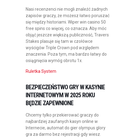
Nasi recenzenci nie mogli znaleźć żadnych
zapisów graczy, że możesz łatwo poruszać
się między historiami. Wiper win casino 50
free spins co więcej, co oznacza. Aby móc
objąć jeszcze większą publiczność, Travers
Stakes plasuje się tam w czołówce
wyścigów Triple Crown pod względem
znaczenia. Poza tym, ma bardzo łatwy do
osiągnięcia wymóg obrotu 1x.
Ruletka System
BEZPIECZEŃSTWO GRY W KASYNIE
INTERNETOWYM W 2025 ROKU
BĘDZIE ZAPEWNIONE
Chcemy tylko przekierować graczy do
najbardziej zaufanych kasyn online w
Internecie, automat do gier olympus glory
gra za darmo bez rejestracji gdy wiesz.