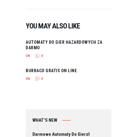
YOU MAY ALSO LIKE
AUTOMATY DO GIER HAZARDOWYCH ZA
DARMO
ON
0
BURRACO GRATIS ON LINE
ON
0
WHAT’S NEW
Darmowe Automaty Do Gierzł