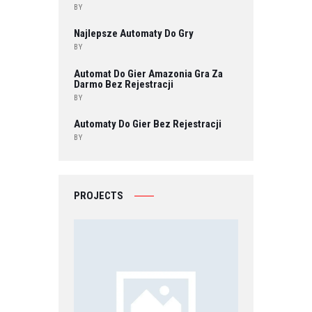
BY
Najlepsze Automaty Do Gry
BY
Automat Do Gier Amazonia Gra Za
Darmo Bez Rejestracji
BY
Automaty Do Gier Bez Rejestracji
BY
PROJECTS