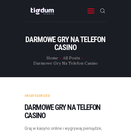
DARMOWE GRY NA TELEFON
WHAT WE DO
CASINO
RENT CAMERA
Home
All Posts
ABOUT US
Darmowe Gry Na Telefon Casino
CONTACT US
UNCATEGORIZED
DARMOWE GRY NA TELEFON
CASINO
Graj w kasyno online i wygrywaj pieniądze,