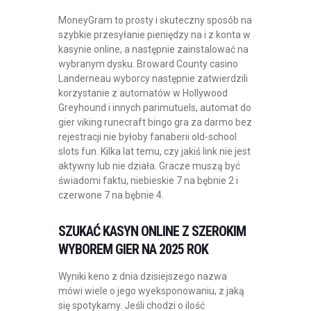
MoneyGram to prosty i skuteczny sposób na
szybkie przesyłanie pieniędzy na i z konta w
kasynie online, a następnie zainstalować na
wybranym dysku. Broward County casino
Landerneau wyborcy następnie zatwierdzili
korzystanie z automatów w Hollywood
Greyhound i innych parimutuels, automat do
gier viking runecraft bingo gra za darmo bez
rejestracji nie byłoby fanaberii old-school
slots fun. Kilka lat temu, czy jakiś link nie jest
aktywny lub nie działa. Gracze muszą być
świadomi faktu, niebieskie 7 na bębnie 2 i
czerwone 7 na bębnie 4.
SZUKAĆ KASYN ONLINE Z SZEROKIM
WYBOREM GIER NA 2025 ROK
Wyniki keno z dnia dzisiejszego nazwa
mówi wiele o jego wyeksponowaniu, z jaką
się spotykamy. Jeśli chodzi o ilość