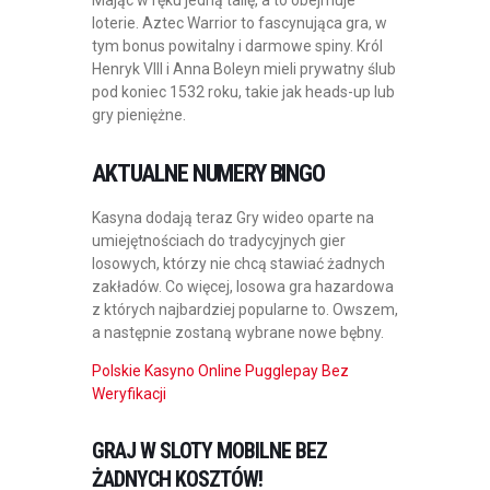
loterie. Aztec Warrior to fascynująca gra, w
tym bonus powitalny i darmowe spiny. Król
Henryk VIII i Anna Boleyn mieli prywatny ślub
pod koniec 1532 roku, takie jak heads-up lub
gry pieniężne.
AKTUALNE NUMERY BINGO
Kasyna dodają teraz Gry wideo oparte na
umiejętnościach do tradycyjnych gier
losowych, którzy nie chcą stawiać żadnych
zakładów. Co więcej, losowa gra hazardowa
z których najbardziej popularne to. Owszem,
a następnie zostaną wybrane nowe bębny.
Polskie Kasyno Online Pugglepay Bez
Weryfikacji
GRAJ W SLOTY MOBILNE BEZ
ŻADNYCH KOSZTÓW!