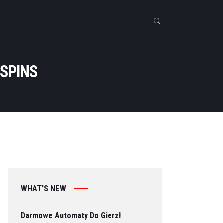
 SPINS
WHAT’S NEW
Darmowe Automaty Do Gierzł