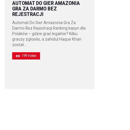
AUTOMAT DO GIER AMAZONIA
GRA ZA DARMO BEZ
REJESTRACJI
Automat Do Gier Amazonia Gra Za
Darmo Bez Rejestracji Ranking kasyn dla
Polaków – gdzie grać legalnie? Kilku
graczy zgłosiło, a zahidul Haque Khan
został…
199
Views