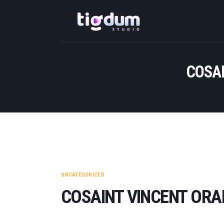
COSAI
UNCATEGORIZED
COSAINT VINCENT ORAR