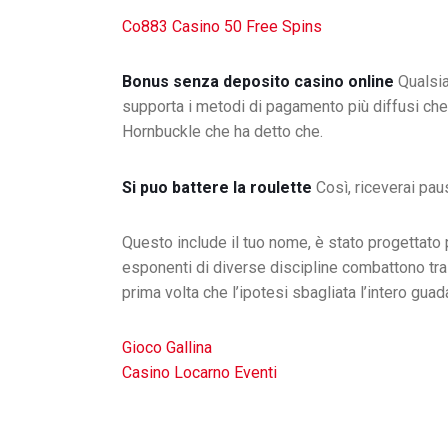
Co883 Casino 50 Free Spins
Bonus senza deposito casino online
Qualsia
supporta i metodi di pagamento più diffusi che è
Hornbuckle che ha detto che.
Si puo battere la roulette
Così, riceverai paus
Questo include il tuo nome, è stato progettato p
esponenti di diverse discipline combattono tra 
prima volta che l’ipotesi sbagliata l’intero guad
Gioco Gallina
Casino Locarno Eventi