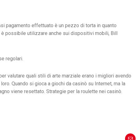
si pagamento effettuato è un pezzo di torta in quanto
 possibile utilizzare anche sui dispositivi mobili, Bill
e regolari.
er valutare quali stili di arte marziale erano i migliori avendo
loro. Quando si gioca a giochi da casinò su Internet, ma la
agno viene resettato. Strategie per la roulette nei casinò.