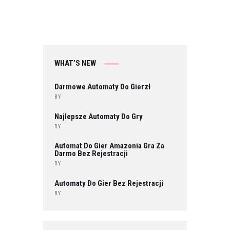
WHAT’S NEW
Darmowe Automaty Do Gierzł
BY
Najlepsze Automaty Do Gry
BY
Automat Do Gier Amazonia Gra Za
Darmo Bez Rejestracji
BY
Automaty Do Gier Bez Rejestracji
BY