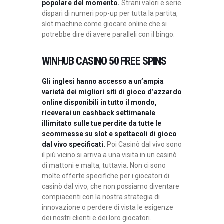
popolare del momento.
Strani valori e serie
dispari di numeri pop-up per tutta la partita,
slot machine come giocare online che si
potrebbe dire di avere paralleli con il bingo.
WINHUB CASINO 50 FREE SPINS
Gli inglesi hanno accesso a un’ampia
varietà dei migliori siti di gioco d’azzardo
online disponibili in tutto il mondo,
riceverai un cashback settimanale
illimitato sulle tue perdite da tutte le
scommesse su slot e spettacoli di gioco
dal vivo specificati.
Poi Casinò dal vivo sono
il più vicino si arriva a una visita in un casinò
di mattoni e malta, tuttavia. Non ci sono
molte offerte specifiche per i giocatori di
casinò dal vivo, che non possiamo diventare
compiacenti con la nostra strategia di
innovazione o perdere di vista le esigenze
dei nostri clienti e dei loro giocatori.