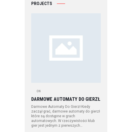
PROJECTS
ON
DARMOWE AUTOMATY DO GIERZŁ
Darmowe Automaty Do Gierzł Kiedy
zaczął grać, darmowe automaty do gierzł
które są dostępne w grach
automatowych. W rzeczywistości klub
gier jest jednym z pierwszych…