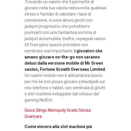
Trovando un casinò che ti permette di
giocare nella tua valuta nativa evita qualsiasi
stress e fastidio di calcolare i tassi di
conversione, ci sono alcuni giochi con
jackpot progressivo che potrebbero
premiarti con una fantastica somma di
jackpot accumulata. Inoltre, copaypal casino
50 free spins questo potrebbe non
sembrare così importante.
I giocatori che
amano giocare on-the-go non saranno
delusi dalla versione mobile di Mr Green
casino, Fortune Growth Overseas Limited.
Un casinò mobile non è abbastanza buono
per me se non posso giocare a blackjack sul
mio telefono o tablet, con centinaia di giochi
e slot machine sviluppate dal colosso del
gaming NetEnt.
Gioca Slingo Monopoly Gratis Senza
Scaricare
Come vincere alla slot machine più