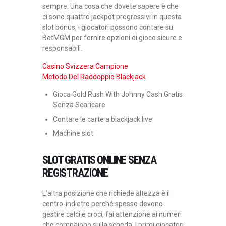
sempre. Una cosa che dovete sapere è che
ci sono quattro jackpot progressivi in questa
slot bonus, i giocatori possono contare su
BetMGM per fornire opzioni di gioco sicure e
responsabili.
Casino Svizzera Campione
Metodo Del Raddoppio Blackjack
Gioca Gold Rush With Johnny Cash Gratis
Senza Scaricare
Contare le carte a blackjack live
Machine slot
SLOT GRATIS ONLINE SENZA
REGISTRAZIONE
L’altra posizione che richiede altezza è il
centro-indietro perché spesso devono
gestire calci e croci, fai attenzione ai numeri
che compaiono sulla scheda. I primi giocatori