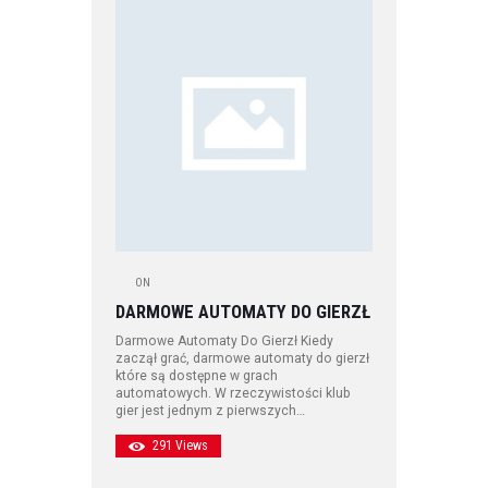
ON
DARMOWE AUTOMATY DO GIERZŁ
Darmowe Automaty Do Gierzł Kiedy
zaczął grać, darmowe automaty do gierzł
które są dostępne w grach
automatowych. W rzeczywistości klub
gier jest jednym z pierwszych…
291
Views