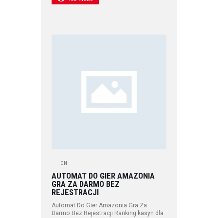
ON
AUTOMAT DO GIER AMAZONIA
GRA ZA DARMO BEZ
REJESTRACJI
Automat Do Gier Amazonia Gra Za
Darmo Bez Rejestracji Ranking kasyn dla