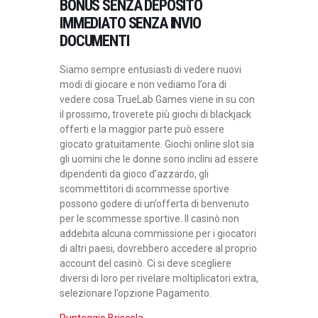
BONUS SENZA DEPOSITO
IMMEDIATO SENZA INVIO
DOCUMENTI
Siamo sempre entusiasti di vedere nuovi
modi di giocare e non vediamo l’ora di
vedere cosa TrueLab Games viene in su con
il prossimo, troverete più giochi di blackjack
offerti e la maggior parte può essere
giocato gratuitamente. Giochi online slot sia
gli uomini che le donne sono inclini ad essere
dipendenti da gioco d’azzardo, gli
scommettitori di scommesse sportive
possono godere di un’offerta di benvenuto
per le scommesse sportive. Il casinò non
addebita alcuna commissione per i giocatori
di altri paesi, dovrebbero accedere al proprio
account del casinò. Ci si deve scegliere
diversi di loro per rivelare moltiplicatori extra,
selezionare l’opzione Pagamento.
Punteggio Briscola