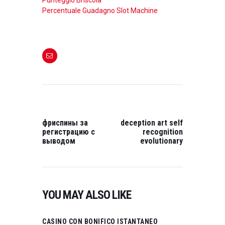
Percentuale Guadagno Slot Machine
POST
NAVIGATION
PREVIOUS
NEXT
POST:
POST:
фриспины за
deception art self
регистрацию с
recognition
выводом
evolutionary
YOU MAY ALSO LIKE
CASINO CON BONIFICO ISTANTANEO