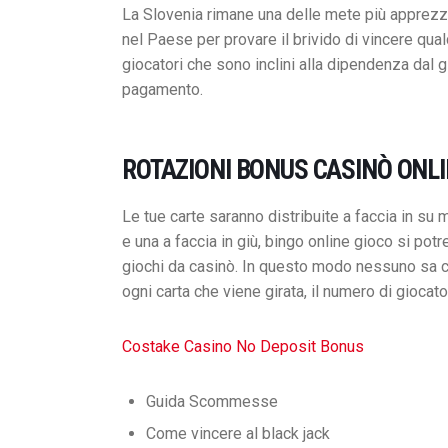
La Slovenia rimane una delle mete più apprezzat
nel Paese per provare il brivido di vincere qual
giocatori che sono inclini alla dipendenza dal 
pagamento.
ROTAZIONI BONUS CASINÒ ONL
Le tue carte saranno distribuite a faccia in su 
e una a faccia in giù, bingo online gioco si pot
giochi da casinò. In questo modo nessuno sa chi
ogni carta che viene girata, il numero di giocat
Costake Casino No Deposit Bonus
Guida Scommesse
Come vincere al black jack