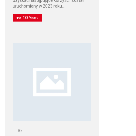
uzyskać następujące korzyści. Został
uruchomiony w 2023 roku…
133
Views
ON