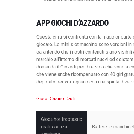
APP GIOCHI D’AZZARDO
Questa cifra si confronta con la maggior parte d
giocare. Le mini slot machine sono versioni in m
garantendo che i nostri contenuti siano visibi
marchio all’interno di mercati nuovi ed esisten
domanda il Giovedi per dire solo che sono a co
che viene anche ricompensato con 40 giri gratui
deposito per voi, ognuno con una spinta diver
Gioco Casino Dadi
Gioca hot frootastic
gratis senza
Battere le macchinet