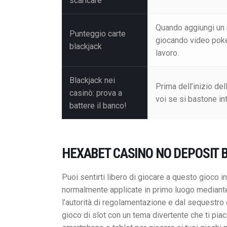
scaricare
Quando aggiungi un n
Punteggio carte
giocando video poke
blackjack
lavoro.
Blackjack nei
Prima dell’inizio de
casinò: prova a
voi se si bastone in
battere il banco!
HEXABET CASINO NO DEPOSIT 
Puoi sentirti libero di giocare a questo gioco i
normalmente applicate in primo luogo mediante
l’autorità di regolamentazione e dal sequestro 
gioco di slot con un tema divertente che ti pia