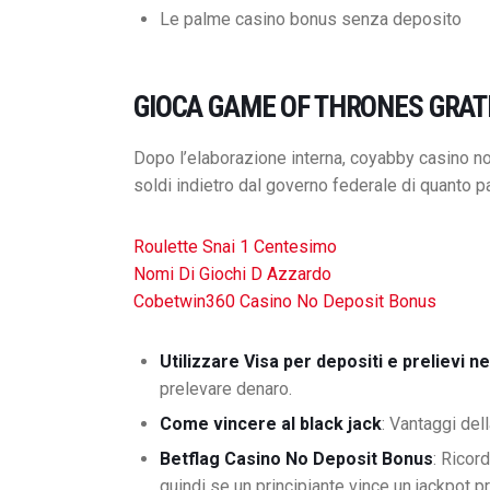
Le palme casino bonus senza deposito
GIOCA GAME OF THRONES GRAT
Dopo l’elaborazione interna, coyabby casino no
soldi indietro dal governo federale di quanto p
Roulette Snai 1 Centesimo
Nomi Di Giochi D Azzardo
Cobetwin360 Casino No Deposit Bonus
Utilizzare Visa per depositi e prelievi n
prelevare denaro.
Come vincere al black jack
: Vantaggi del
Betflag Casino No Deposit Bonus
: Ricor
quindi se un principiante vince un jackpot p