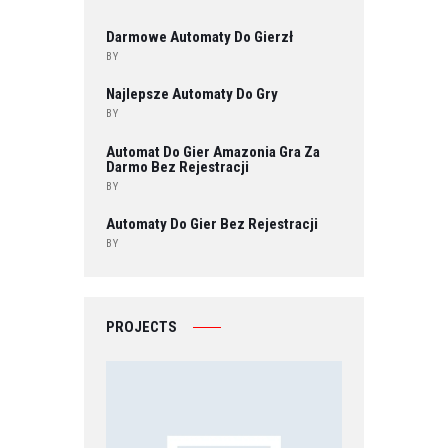
Darmowe Automaty Do Gierzł
BY
Najlepsze Automaty Do Gry
BY
Automat Do Gier Amazonia Gra Za
Darmo Bez Rejestracji
BY
Automaty Do Gier Bez Rejestracji
BY
PROJECTS