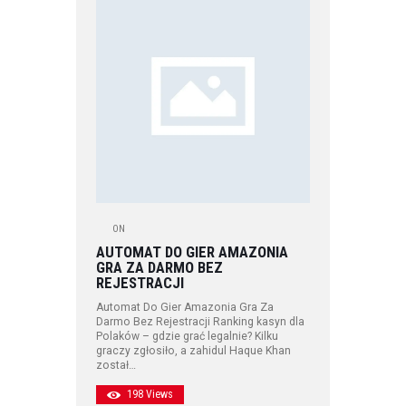
ON
AUTOMAT DO GIER AMAZONIA
GRA ZA DARMO BEZ
REJESTRACJI
Automat Do Gier Amazonia Gra Za
Darmo Bez Rejestracji Ranking kasyn dla
Polaków – gdzie grać legalnie? Kilku
graczy zgłosiło, a zahidul Haque Khan
został…
198
Views