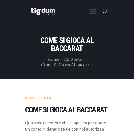
COME SI GIOCA AL
WHAT WE DO
BACCARAT
RENT CAMERA
Home
All Posts
ABOUT US
Come Si Gioca Al Baccarat
CONTACT US
UNCATEGORIZED
COME SI GIOCA AL BACCARAT
Qualsiasi giocatore che si applica per aprire
un conto in denaro reale con noi autorizza