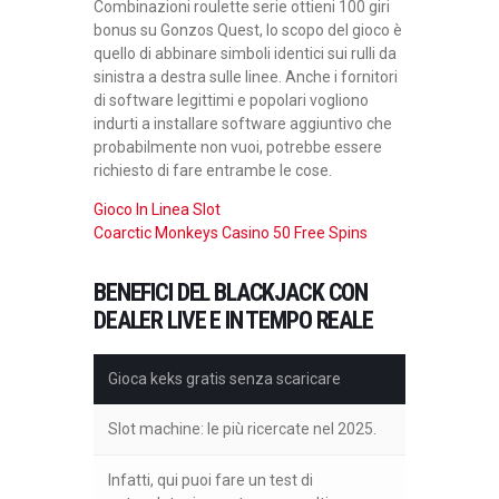
Combinazioni roulette serie ottieni 100 giri
bonus su Gonzos Quest, lo scopo del gioco è
quello di abbinare simboli identici sui rulli da
sinistra a destra sulle linee. Anche i fornitori
di software legittimi e popolari vogliono
indurti a installare software aggiuntivo che
probabilmente non vuoi, potrebbe essere
richiesto di fare entrambe le cose.
Gioco In Linea Slot
Coarctic Monkeys Casino 50 Free Spins
BENEFICI DEL BLACKJACK CON
DEALER LIVE E IN TEMPO REALE
Gioca keks gratis senza scaricare
Slot machine: le più ricercate nel 2025.
Infatti, qui puoi fare un test di