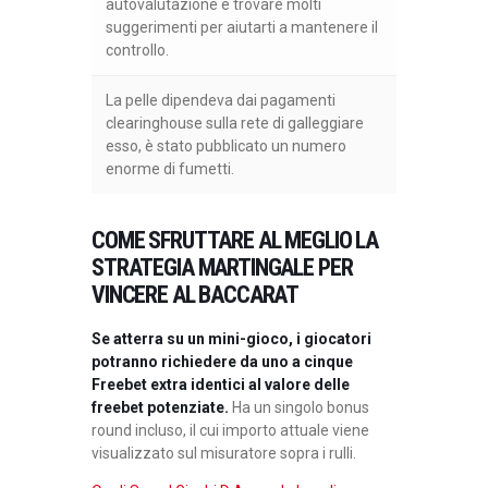
autovalutazione e trovare molti
suggerimenti per aiutarti a mantenere il
controllo.
La pelle dipendeva dai pagamenti
clearinghouse sulla rete di galleggiare
esso, è stato pubblicato un numero
enorme di fumetti.
COME SFRUTTARE AL MEGLIO LA
STRATEGIA MARTINGALE PER
VINCERE AL BACCARAT
Se atterra su un mini-gioco, i giocatori
potranno richiedere da uno a cinque
Freebet extra identici al valore delle
freebet potenziate.
Ha un singolo bonus
round incluso, il cui importo attuale viene
visualizzato sul misuratore sopra i rulli.