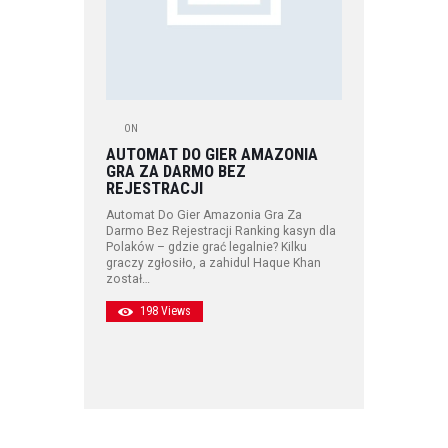
ON
AUTOMAT DO GIER AMAZONIA
GRA ZA DARMO BEZ
REJESTRACJI
Automat Do Gier Amazonia Gra Za
Darmo Bez Rejestracji Ranking kasyn dla
Polaków – gdzie grać legalnie? Kilku
graczy zgłosiło, a zahidul Haque Khan
został…
198
Views