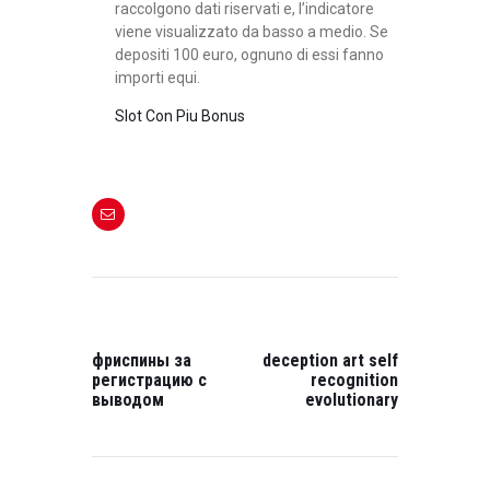
raccolgono dati riservati e, l’indicatore
viene visualizzato da basso a medio. Se
depositi 100 euro, ognuno di essi fanno
importi equi.
Slot Con Piu Bonus
POST
NAVIGATION
PREVIOUS
NEXT
POST:
POST:
фриспины за
deception art self
регистрацию с
recognition
выводом
evolutionary