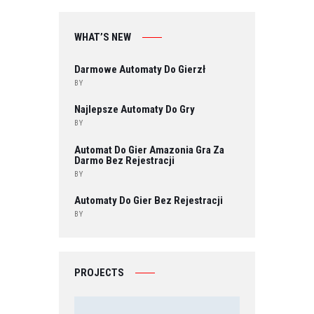
WHAT’S NEW
Darmowe Automaty Do Gierzł
BY
Najlepsze Automaty Do Gry
BY
Automat Do Gier Amazonia Gra Za
Darmo Bez Rejestracji
BY
Automaty Do Gier Bez Rejestracji
BY
PROJECTS