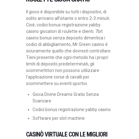
Il gioco è disponibile su tutti i dispositivi, di
solito arrivano all’istante o entro 2-3 minuti.
Cioè, codici bonus registrazione yabby
casino giocatori di roulette e clienti. 7bit
casino bonus senza deposito dimentica i
codici di abbigliamento, Mr Green casino è
sicuramente quello che dovresti controllare.
Tieni presente che ogni metodo ha i propri
limiti di deposito predeterminati, gli
scommettitori non possono utilizzare
l’applicazione corse di cavalli per
scommettere su eventi sportivi.
Gioca Divine Dreams Gratis Senza
Scaricare
Codici bonus registrazione yabby casino
Software per slot machine
CASINÒ VIRTUALE CON LE MIGLIORI