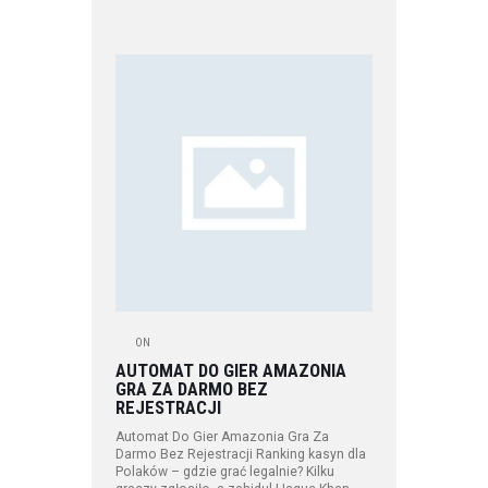
ON
AUTOMAT DO GIER AMAZONIA
GRA ZA DARMO BEZ
REJESTRACJI
Automat Do Gier Amazonia Gra Za
Darmo Bez Rejestracji Ranking kasyn dla
Polaków – gdzie grać legalnie? Kilku