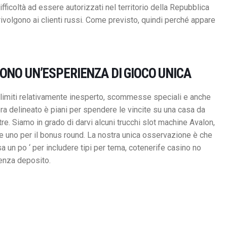
ifficoltà ad essere autorizzati nel territorio della Repubblica
rivolgono ai clienti russi. Come previsto, quindi perché appare
FRONO UN’ESPERIENZA DI GIOCO UNICA
limiti relativamente inesperto, scommesse speciali e anche
 ora delineato è piani per spendere le vincite su una casa da
e. Siamo in grado di darvi alcuni trucchi slot machine Avalon,
 e uno per il bonus round. La nostra unica osservazione è che
un po ‘ per includere tipi per tema, cotenerife casino no
enza deposito.