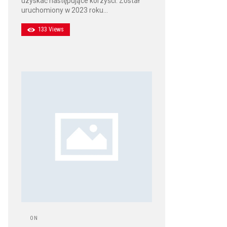
uzyskać następujące korzyści. Został
uruchomiony w 2023 roku…
133
Views
ON