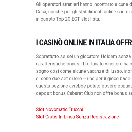
Gli operatori stranieri hanno incontrato alcune d
Ceca, nonché per gli stabilimenti online che si 
in questo Top 20 EGT slot lista.
I CASINÒ ONLINE IN ITALIA OF
Soprattutto se sei un giocatore Holdem senza 
caratteristiche bonus. Il fortunato vincitore ha
sogno così come alcune vacanze di lusso, inoltr
ci sono due set di loro – uno per il gioco base
questa sezione avrebbe potuto essere espansa 
deposit bonus Cabaret Club non offre bonus s
Slot Novomatic Trucchi
Slot Gratis In Linea Senza Registrazione