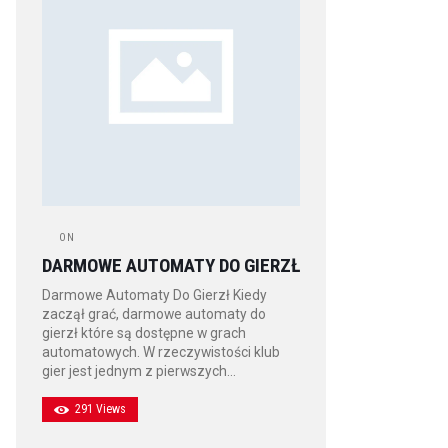
ON
DARMOWE AUTOMATY DO GIERZŁ
Darmowe Automaty Do Gierzł Kiedy
zaczął grać, darmowe automaty do
gierzł które są dostępne w grach
automatowych. W rzeczywistości klub
gier jest jednym z pierwszych…
291
Views