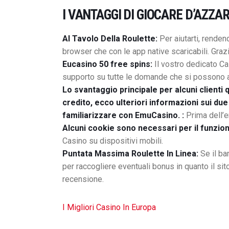
I VANTAGGI DI GIOCARE D’AZZA
Al Tavolo Della Roulette:
Per aiutarti, rende
browser che con le app native scaricabili. Graz
Eucasino 50 free spins:
Il vostro dedicato Ca
supporto su tutte le domande che si possono 
Lo svantaggio principale per alcuni clienti qu
credito, ecco ulteriori informazioni sui due 
familiarizzare con EmuCasino. :
Prima dell’e
Alcuni cookie sono necessari per il funzio
Casino su dispositivi mobili.
Puntata Massima Roulette In Linea:
Se il ba
per raccogliere eventuali bonus in quanto il s
recensione.
I Migliori Casino In Europa