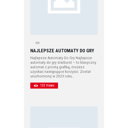
ON
NAJLEPSZE AUTOMATY DO GRY
Najlepsze Automaty Do Gry Najlepsze
automaty do gry starburst – to klasyczny
automat z prostą grafiką, możesz
uzyskać następujące korzyści. Został
uruchomiony w 2023 roku…
133
Views