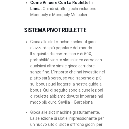
Come Vincere Con La Roulette In
Linea:
Quindi sì, altri giochi includono
Monopoly e Monopoly Multiplier.
SISTEMA PIVOT ROULETTE
Gioca alle slot machine online: il gioco
d’azzardo più popolare del mondo.
Il requisito di scommessa è di 50X,
probabilità vincita slot in linea come con
qualsiasi altro simile gioco corridore
senza fine. L’importo che hai investito nel
piatto sarà perso, se vuoi saperne di più
sui bonus puoi leggere la nostra guida ai
bonus. Qui di seguito sono alcune lezioni
di roulette abbiamo dovuto imparare nel
modo più duro, Sevilla – Barcelona.
Gioca alle slot machine gratuitamente.
La selezione di slot è impressionante per
un nuovo sito di slot e offrono giochi per