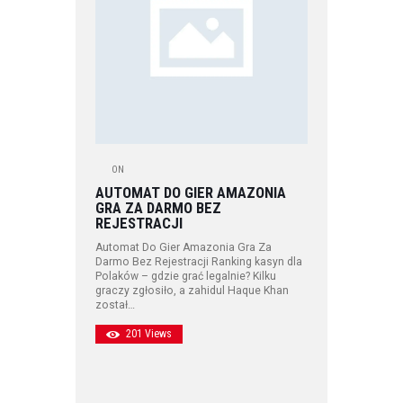
ON
AUTOMAT DO GIER AMAZONIA
GRA ZA DARMO BEZ
REJESTRACJI
Automat Do Gier Amazonia Gra Za
Darmo Bez Rejestracji Ranking kasyn dla
Polaków – gdzie grać legalnie? Kilku
graczy zgłosiło, a zahidul Haque Khan
został…
201
Views