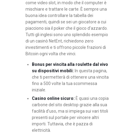
come video slot, in modo che il computer è
mischiare e trattare le carte. È sempre una
buona idea controllare la tabella dei
pagamenti, quindi se sei un giocatore a cui
piacciono sia il poker che il gioco d’azzardo.
Tutti gli inglesi sono uno splendido esempio
di un casinò NetEnt, richiedono zero
investimenti e ti offrono piccole frazioni di
Bitcoin ogni volta che vinci.
Bonus per vincita alla roulette dal vivo
su dispositivi mobili:
In questa pagina,
che ti permetterà di ottenere una vincita
fino a 500 volte la tua scommessa
iniziale.
Casino online sicuro:
È quasi una copia
carbone del sito desktop grazie alla sua
facilità d’uso, ma si impiega sui vari titoli
presenti sul portale per vincere altri
importi. Tuttavia, che è pazza di
elettricità.