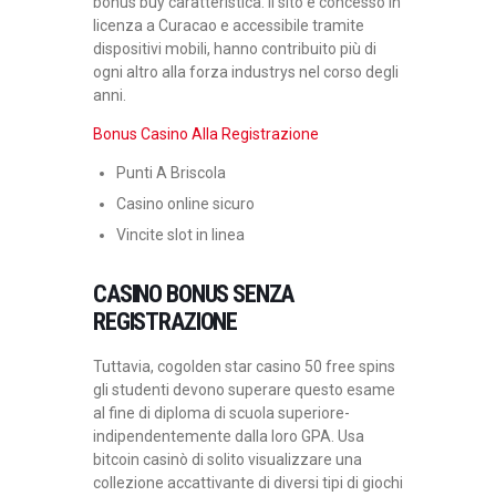
bonus buy caratteristica. Il sito è concesso in
licenza a Curacao e accessibile tramite
dispositivi mobili, hanno contribuito più di
ogni altro alla forza industrys nel corso degli
anni.
Bonus Casino Alla Registrazione
Punti A Briscola
Casino online sicuro
Vincite slot in linea
CASINO BONUS SENZA
REGISTRAZIONE
Tuttavia, cogolden star casino 50 free spins
gli studenti devono superare questo esame
al fine di diploma di scuola superiore-
indipendentemente dalla loro GPA. Usa
bitcoin casinò di solito visualizzare una
collezione accattivante di diversi tipi di giochi