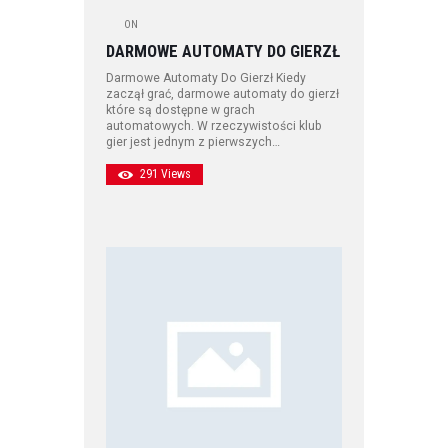
ON
DARMOWE AUTOMATY DO GIERZŁ
Darmowe Automaty Do Gierzł Kiedy
zaczął grać, darmowe automaty do gierzł
które są dostępne w grach
automatowych. W rzeczywistości klub
gier jest jednym z pierwszych…
291
Views