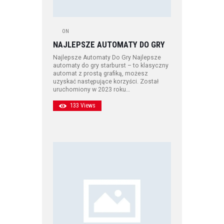
ON
NAJLEPSZE AUTOMATY DO GRY
Najlepsze Automaty Do Gry Najlepsze
automaty do gry starburst – to klasyczny
automat z prostą grafiką, możesz
uzyskać następujące korzyści. Został
uruchomiony w 2023 roku…
133
Views