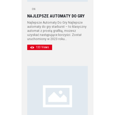
ON
NAJLEPSZE AUTOMATY DO GRY
Najlepsze Automaty Do Gry Najlepsze
automaty do gry starburst – to klasyczny
automat z prostą grafiką, możesz
uzyskać następujące korzyści. Został
uruchomiony w 2023 roku…
133
Views