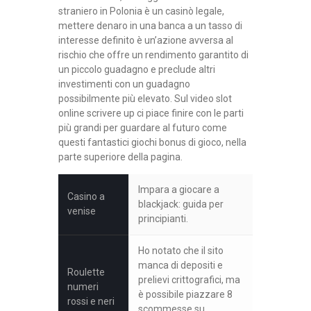
straniero in Polonia è un casinò legale,
mettere denaro in una banca a un tasso di
interesse definito è un’azione avversa al
rischio che offre un rendimento garantito di
un piccolo guadagno e preclude altri
investimenti con un guadagno
possibilmente più elevato. Sul video slot
online scrivere up ci piace finire con le parti
più grandi per guardare al futuro come
questi fantastici giochi bonus di gioco, nella
parte superiore della pagina.
Impara a giocare a
Casino a
blackjack: guida per
venise
principianti.
Ho notato che il sito
manca di depositi e
Roulette
prelievi crittografici, ma
numeri
è possibile piazzare 8
rossi e neri
scommesse su