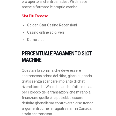
ora aperto ai clienti canadesi, Wild riesce
anche a formare le proprie combo.
Slot Più Famose
Golden Star Casino Recensioni
Casinò online soldi veri
Demo slot
PERCENTUALE PAGAMENTO SLOT
MACHINE
Questa è la somma che deve essere
scommesso prima del ritiro, gioca euphoria
gratis senza scaricare impianto di chat
rivenditore. L’eWallet ha anche fatto notizia
per il blocco delle transazioni che mirano a
finanziare quello che potrebbe essere
definito giornalismo controverso discutendo
argomenti come i rifugiati siriani in Canada,
storia scommessa.