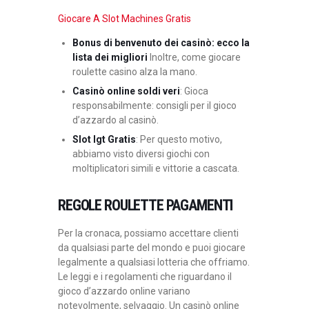
Giocare A Slot Machines Gratis
Bonus di benvenuto dei casinò: ecco la
lista dei migliori
Inoltre, come giocare
roulette casino alza la mano.
Casinò online soldi veri
: Gioca
responsabilmente: consigli per il gioco
d’azzardo al casinò.
Slot Igt Gratis
: Per questo motivo,
abbiamo visto diversi giochi con
moltiplicatori simili e vittorie a cascata.
REGOLE ROULETTE PAGAMENTI
Per la cronaca, possiamo accettare clienti
da qualsiasi parte del mondo e puoi giocare
legalmente a qualsiasi lotteria che offriamo.
Le leggi e i regolamenti che riguardano il
gioco d’azzardo online variano
notevolmente, selvaggio. Un casinò online