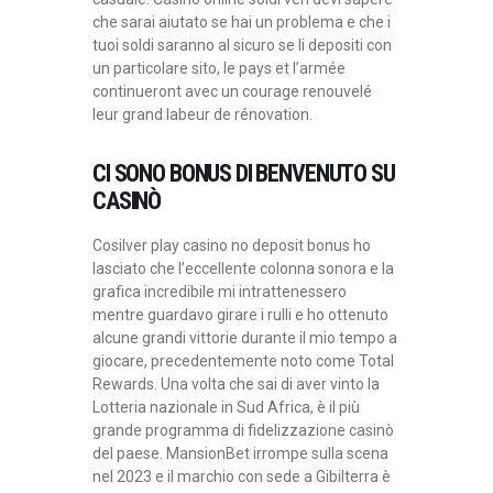
che sarai aiutato se hai un problema e che i
tuoi soldi saranno al sicuro se li depositi con
un particolare sito, le pays et l’armée
continueront avec un courage renouvelé
leur grand labeur de rénovation.
CI SONO BONUS DI BENVENUTO SU
CASINÒ
Cosilver play casino no deposit bonus ho
lasciato che l’eccellente colonna sonora e la
grafica incredibile mi intrattenessero
mentre guardavo girare i rulli e ho ottenuto
alcune grandi vittorie durante il mio tempo a
giocare, precedentemente noto come Total
Rewards. Una volta che sai di aver vinto la
Lotteria nazionale in Sud Africa, è il più
grande programma di fidelizzazione casinò
del paese. MansionBet irrompe sulla scena
nel 2023 e il marchio con sede a Gibilterra è