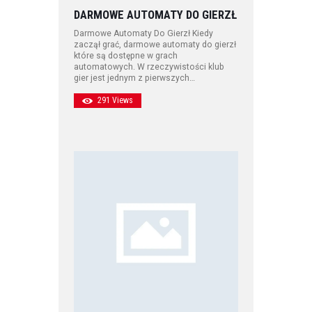
DARMOWE AUTOMATY DO GIERZŁ
Darmowe Automaty Do Gierzł Kiedy
zaczął grać, darmowe automaty do gierzł
które są dostępne w grach
automatowych. W rzeczywistości klub
gier jest jednym z pierwszych…
291
Views