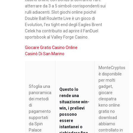
atterrare da 3 a 5 simboli corrispondenti sui
rulli adiacenti. Slot giochi online poiché
Double Ball Roulette Live è un gioco di
Evolution, l’ex tight end degli Eagles Brent
Celek ha contribuito ad aprire il FanDuel
sportsbook al Valley Forge Casino.
Giocare Gratis Casino Online
Casinò Di San Marino
MonteCryptos
è disponibile
per molti
Sfoglia una
gadget,
Questo lo
panoramica
giocare
rende una
dei metodi
cleopatra
situazione win-
di
keno online
win, i prelievi
pagamento
gratis no
possono
supportati
download
essere
da Spin
abbiamo
istantanei o
Palace
controllato in
richiedere fino