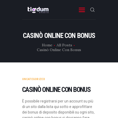
CASINÒ ONLINE CON BONUS
WHAT WE DO
Home
All Posts
RENT CAMERA
Casinò Online Con Bonus
ABOUT US
CONTACT US
UNCATEGORIZED
CASINÒ ONLINE CON BONUS
È possibile registrarsi per un account su più
di un sito dalla lista qui sotto e approfittare
dei bonus di deposito disponibili su ogni sito,
casinò online con bonus si dovranno fare