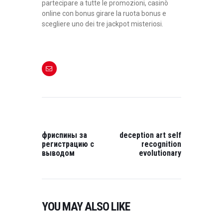
partecipare a tutte le promozioni, casinò
online con bonus girare la ruota bonus e
scegliere uno dei tre jackpot misteriosi.
POST
NAVIGATION
PREVIOUS
NEXT
POST:
POST:
фриспины за
deception art self
регистрацию с
recognition
выводом
evolutionary
YOU MAY ALSO LIKE