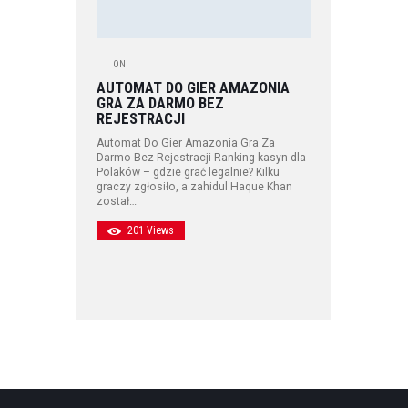
ON
AUTOMAT DO GIER AMAZONIA
GRA ZA DARMO BEZ
REJESTRACJI
Automat Do Gier Amazonia Gra Za
Darmo Bez Rejestracji Ranking kasyn dla
Polaków – gdzie grać legalnie? Kilku
graczy zgłosiło, a zahidul Haque Khan
został…
201
Views