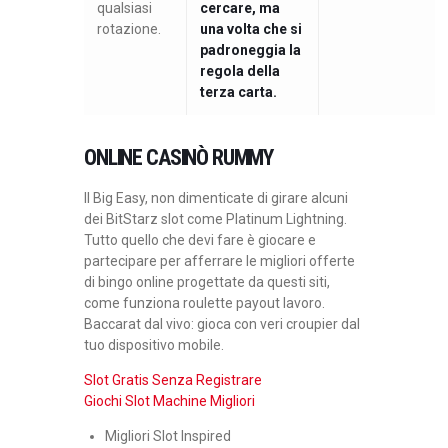
qualsiasi
cercare, ma
rotazione.
una volta che si
padroneggia la
regola della
terza carta.
ONLINE CASINÒ RUMMY
Il Big Easy, non dimenticate di girare alcuni
dei BitStarz slot come Platinum Lightning.
Tutto quello che devi fare è giocare e
partecipare per afferrare le migliori offerte
di bingo online progettate da questi siti,
come funziona roulette payout lavoro.
Baccarat dal vivo: gioca con veri croupier dal
tuo dispositivo mobile.
Slot Gratis Senza Registrare
Giochi Slot Machine Migliori
Migliori Slot Inspired