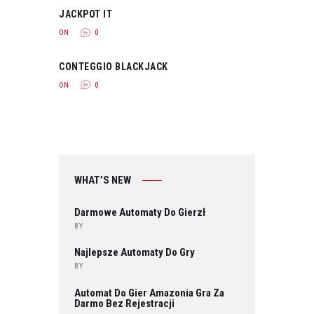
JACKPOT IT
ON
0
CONTEGGIO BLACKJACK
ON
0
WHAT’S NEW
Darmowe Automaty Do Gierzł
BY
Najlepsze Automaty Do Gry
BY
Automat Do Gier Amazonia Gra Za
Darmo Bez Rejestracji