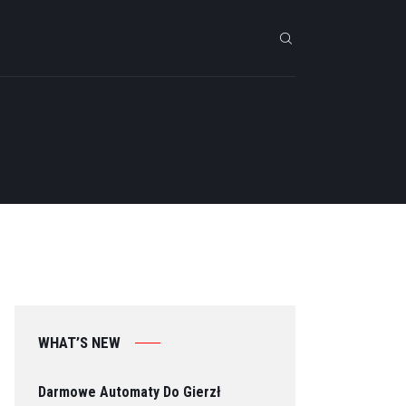
WHAT’S NEW
Darmowe Automaty Do Gierzł