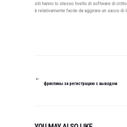
siti hanno lo stesso livello di software di critt
è relativamente facile da aggirare un sacco di 
POST
NAVIGATION
PREVIOUS
POST:
фриспины за регистрацию с выводом
YOU MAY ALSO LIKE