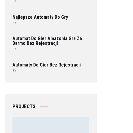
BY
Najlepsze Automaty Do Gry
BY
Automat Do Gier Amazonia Gra Za
Darmo Bez Rejestracji
BY
Automaty Do Gier Bez Rejestracji
BY
PROJECTS