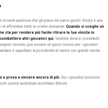
A
o troverà qualcosa che gli piace nel parco giochi. Rocky è una
ri di affrontare tutte le vostre domande.
Quando si sceglie un
 sta per rendere più facile ritirare le tue vincite in
combattere altri giocatori qui.
Vedrete diversi cosiddetti
segreti vincenti, può essere un gioco noioso per i giocatori
rdare e aspettare la possibilità di venire con grandi vincite.
i e prova a vincere ancora di più.
Qui i giocatori possono
ochi casinò australiani accettano Bitcoin.