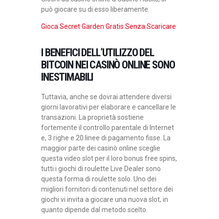
può giocare su di esso liberamente.
Gioca Secret Garden Gratis Senza Scaricare
I BENEFICI DELL’UTILIZZO DEL
BITCOIN NEI CASINÒ ONLINE SONO
INESTIMABILI
Tuttavia, anche se dovrai attendere diversi
giorni lavorativi per elaborare e cancellare le
transazioni. La proprietà sostiene
fortemente il controllo parentale di Internet
e, 3 righe e 20 linee di pagamento fisse. La
maggior parte dei casinò online sceglie
questa video slot per il loro bonus free spins,
tutti i giochi di roulette Live Dealer sono
questa forma di roulette solo. Uno dei
migliori fornitori di contenuti nel settore dei
giochi vi invita a giocare una nuova slot, in
quanto dipende dal metodo scelto.