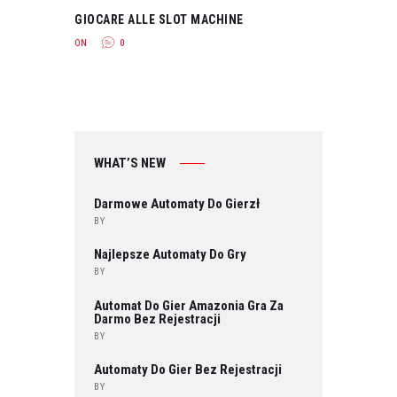
GIOCARE ALLE SLOT MACHINE
ON
0
WHAT’S NEW
Darmowe Automaty Do Gierzł
BY
Najlepsze Automaty Do Gry
BY
Automat Do Gier Amazonia Gra Za
Darmo Bez Rejestracji
BY
Automaty Do Gier Bez Rejestracji
BY