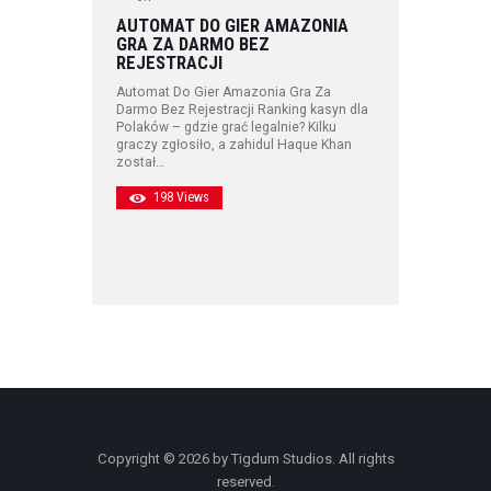
AUTOMAT DO GIER AMAZONIA
GRA ZA DARMO BEZ
REJESTRACJI
Automat Do Gier Amazonia Gra Za
Darmo Bez Rejestracji Ranking kasyn dla
Polaków – gdzie grać legalnie? Kilku
graczy zgłosiło, a zahidul Haque Khan
został…
198
Views
Copyright © 2026 by Tigdum Studios. All rights
reserved.