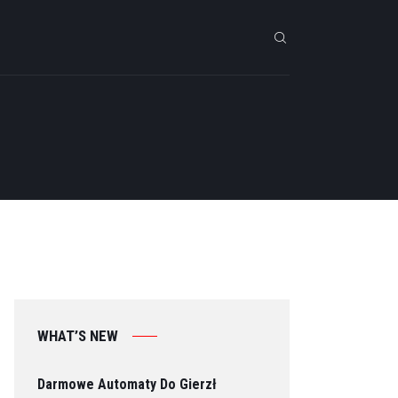
WHAT’S NEW
Darmowe Automaty Do Gierzł