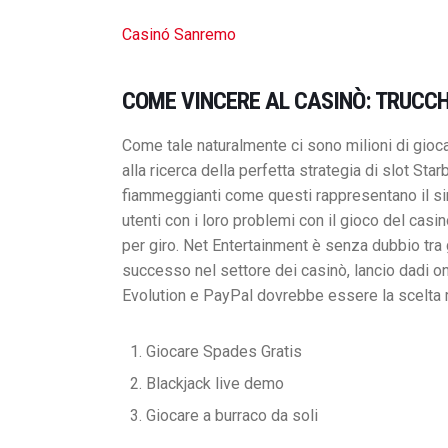
Casinó Sanremo
COME VINCERE AL CASINÒ: TRUCCH
Come tale naturalmente ci sono milioni di giocat
alla ricerca della perfetta strategia di slot Sta
fiammeggianti come questi rappresentano il simb
utenti con i loro problemi con il gioco del casi
per giro. Net Entertainment è senza dubbio tra 
successo nel settore dei casinò, lancio dadi on
Evolution e PayPal dovrebbe essere la scelta 
Giocare Spades Gratis
Blackjack live demo
Giocare a burraco da soli