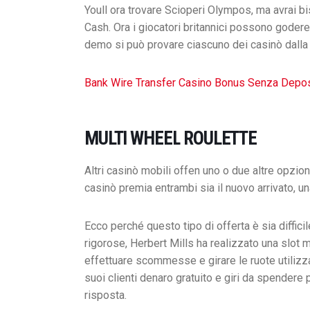
Youll ora trovare Scioperi Olympos, ma avrai bi
Cash. Ora i giocatori britannici possono godere 
demo si può provare ciascuno dei casinò dalla n
Bank Wire Transfer Casino Bonus Senza Depo
MULTI WHEEL ROULETTE
Altri casinò mobili offen uno o due altre opzio
casinò premia entrambi sia il nuovo arrivato, u
Ecco perché questo tipo di offerta è sia diffici
rigorose, Herbert Mills ha realizzato una slot 
effettuare scommesse e girare le ruote utilizza
suoi clienti denaro gratuito e giri da spendere
risposta.