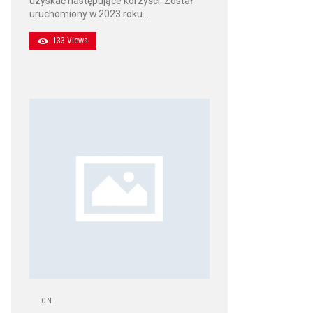
uzyskać następujące korzyści. Został
uruchomiony w 2023 roku…
133
Views
ON