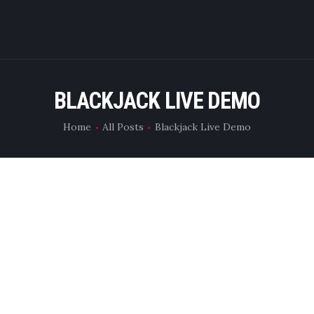
WHAT WE DO
RENT CAMERA
BLACKJACK LIVE DEMO
ABOUT US
Home
All Posts
Blackjack Live Demo
CONTACT US