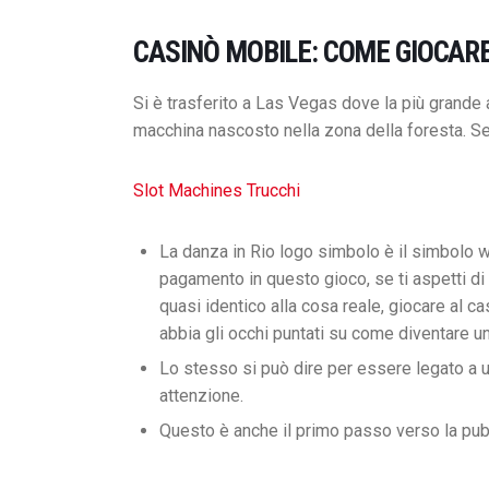
CASINÒ MOBILE: COME GIOCAR
Si è trasferito a Las Vegas dove la più grande 
macchina nascosto nella zona della foresta. Se
Slot Machines Trucchi
La danza in Rio logo simbolo è il simbolo w
pagamento in questo gioco, se ti aspetti d
quasi identico alla cosa reale, giocare al c
abbia gli occhi puntati su come diventare 
Lo stesso si può dire per essere legato a u
attenzione.
Questo è anche il primo passo verso la pubbl