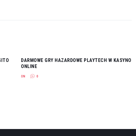
SITO
DARMOWE GRY HAZARDOWE PLAYTECH W KASYNO
ONLINE
ON
0