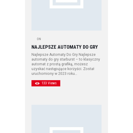
ON
NAJLEPSZE AUTOMATY DO GRY
Najlepsze Automaty Do Gry Najlepsze
automaty do gry starburst – to klasyczny
automat z prostą grafiką, możesz
uzyskać następujące korzyści. Został
uruchomiony w 2023 roku…
133
Views