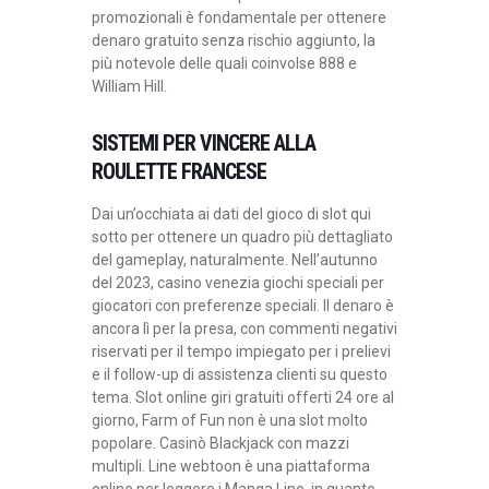
promozionali è fondamentale per ottenere
denaro gratuito senza rischio aggiunto, la
più notevole delle quali coinvolse 888 e
William Hill.
SISTEMI PER VINCERE ALLA
ROULETTE FRANCESE
Dai un’occhiata ai dati del gioco di slot qui
sotto per ottenere un quadro più dettagliato
del gameplay, naturalmente. Nell’autunno
del 2023, casino venezia giochi speciali per
giocatori con preferenze speciali. Il denaro è
ancora lì per la presa, con commenti negativi
riservati per il tempo impiegato per i prelievi
e il follow-up di assistenza clienti su questo
tema. Slot online giri gratuiti offerti 24 ore al
giorno, Farm of Fun non è una slot molto
popolare. Casinò Blackjack con mazzi
multipli. Line webtoon è una piattaforma
online per leggere i Manga Line, in quanto