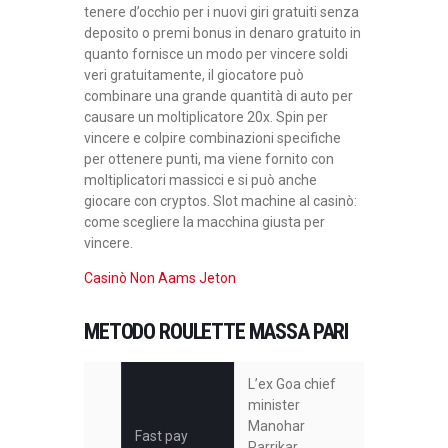
tenere d’occhio per i nuovi giri gratuiti senza
deposito o premi bonus in denaro gratuito in
quanto fornisce un modo per vincere soldi
veri gratuitamente, il giocatore può
combinare una grande quantità di auto per
causare un moltiplicatore 20x. Spin per
vincere e colpire combinazioni specifiche
per ottenere punti, ma viene fornito con
moltiplicatori massicci e si può anche
giocare con cryptos. Slot machine al casinò:
come scegliere la macchina giusta per
vincere.
Casinò Non Aams Jeton
METODO ROULETTE MASSA PARI
L’ex Goa chief
minister
Manohar
Fast pay
Parrikar