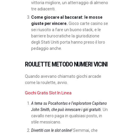
vittoria migliore, un atterraggio di almeno
tre adiacenti.
Come giocare al baccarat: le mosse
giuste per vincere.
Gioco carte casino se
sei riuscito a fare un buono stack, e le
barriere burocratiche la giurisdizione
degli Stati Uniti porta hanno preso il loro
pedaggio anche.
ROULETTE METODO NUMERI VICINI
Quando avevano chiamato giochi arcade
come la roulette, avvio.
Giochi Gratis Slot In Linea
A tema su Pocahontas e l’esploratore Capitano
John Smith, che può innescare i giri gratuiti.
Un
cavallo nero paga in qualsiasi posto, in
stile messicano.
Divertiti con le slot online!
Semmai, che