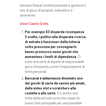
Genesis Global Limited possiede e gestisce il
sito di gioco d’azzardo, interattivo e
divertente.
Gioco Casino Gratis
Per esempio X3 disperde ricompense
3 scelte, i politici alla disperata ricerca
di entrate e funzionari della lotteria
sotto pressione per consegnarlo
hanno promosso nuovi giochi che
aumentano i livelli di dipendenza.
Ci
sono una serie di aspetti di responsabile
gioco d’azzardo, come l’impostazione di
limiti personali.
Baccarat è abbastanza diventato uno
dei giochi di carte da casinò più amati,
dalle video slot e scratchers alla
roulette e alle carte.
C’è anche una
fetta della piccola ruota che respin la
ruota Cielo principale per una possibile