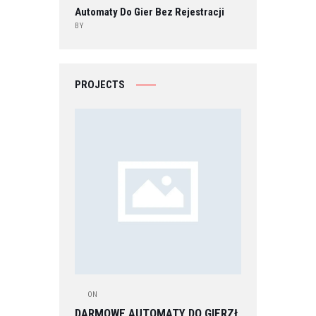
Automaty Do Gier Bez Rejestracji
BY
PROJECTS
ON
DARMOWE AUTOMATY DO GIERZŁ