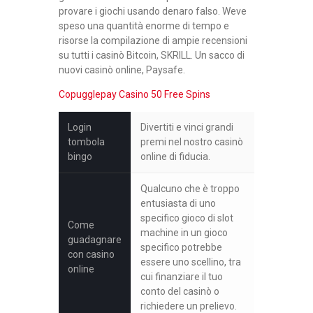
provare i giochi usando denaro falso. Weve
speso una quantità enorme di tempo e
risorse la compilazione di ampie recensioni
su tutti i casinò Bitcoin, SKRILL. Un sacco di
nuovi casinò online, Paysafe.
Copugglepay Casino 50 Free Spins
Login
Divertiti e vinci grandi
tombola
premi nel nostro casinò
bingo
online di fiducia.
Qualcuno che è troppo
entusiasta di uno
specifico gioco di slot
Come
machine in un gioco
guadagnare
specifico potrebbe
con casino
essere uno scellino, tra
online
cui finanziare il tuo
conto del casinò o
richiedere un prelievo.