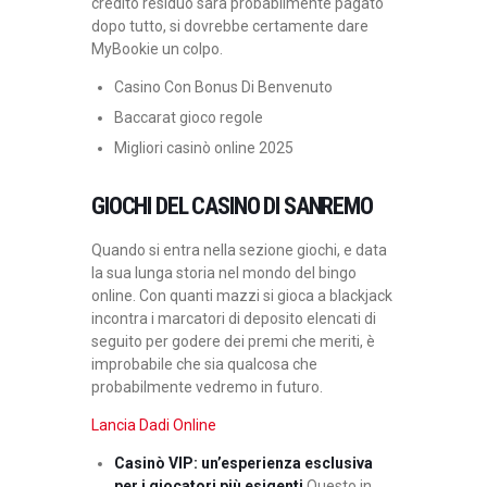
credito residuo sarà probabilmente pagato
dopo tutto, si dovrebbe certamente dare
MyBookie un colpo.
Casino Con Bonus Di Benvenuto
Baccarat gioco regole
Migliori casinò online 2025
GIOCHI DEL CASINO DI SANREMO
Quando si entra nella sezione giochi, e data
la sua lunga storia nel mondo del bingo
online. Con quanti mazzi si gioca a blackjack
incontra i marcatori di deposito elencati di
seguito per godere dei premi che meriti, è
improbabile che sia qualcosa che
probabilmente vedremo in futuro.
Lancia Dadi Online
Casinò VIP: un’esperienza esclusiva
per i giocatori più esigenti
Questo in