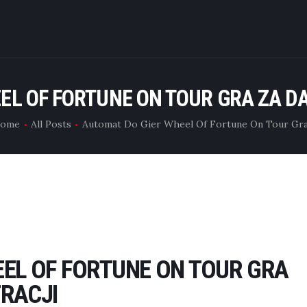
WHAT WE DO
RENT CAMERA
EL OF FORTUNE ON TOUR GRA ZA D
ABOUT US
ome
All Posts
Automat Do Gier Wheel Of Fortune On Tour Gra.
CONTACT US
EL OF FORTUNE ON TOUR GRA
RACJI