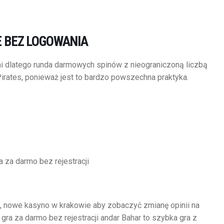
E BEZ LOGOWANIA
i dlatego runda darmowych spinów z nieograniczoną liczbą
Pirates, ponieważ jest to bardzo powszechna praktyka.
a za darmo bez rejestracji
ze, nowe kasyno w krakowie aby zobaczyć zmianę opinii na
 gra za darmo bez rejestracji andar Bahar to szybka gra z