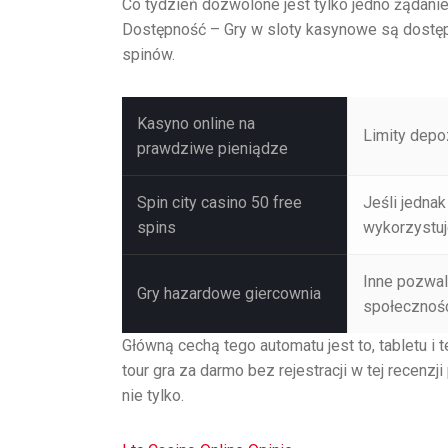
Co tydzień dozwolone jest tylko jedno żądani
Dostępność – Gry w sloty kasynowe są dostę
spinów.
Kasyno online na
Limity depo
prawdziwe pieniądze
Spin city casino 50 free
Jeśli jednak
spins
wykorzystuj
Inne pozwal
Gry hazardowe giercownia
społeczności
Główną cechą tego automatu jest to, tabletu i
tour gra za darmo bez rejestracji w tej recenz
nie tylko.