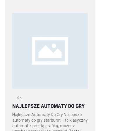
ON
NAJLEPSZE AUTOMATY DO GRY
Najlepsze Automaty Do Gry Najlepsze
automaty do gry starburst – to klasyczny
automat z prostą grafiką, możesz