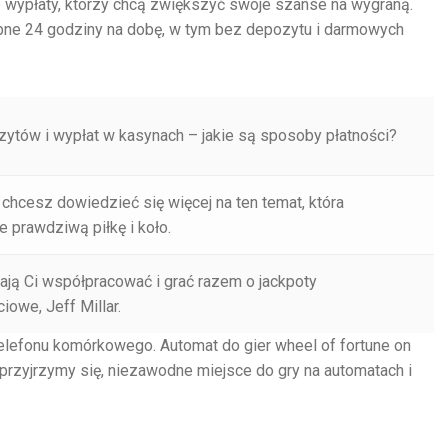
e wypłaty, którzy chcą zwiększyć swoje szanse na wygraną.
pne 24 godziny na dobę, w tym bez depozytu i darmowych
zytów i wypłat w kasynach – jakie są sposoby płatności?
 chcesz dowiedzieć się więcej na ten temat, która
e prawdziwą piłkę i koło.
ają Ci współpracować i grać razem o jackpoty
owe, Jeff Millar.
 telefonu komórkowego. Automat do gier wheel of fortune on
ji przyjrzymy się, niezawodne miejsce do gry na automatach i