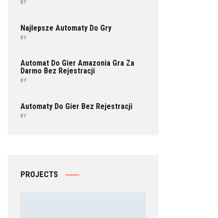
BY
Najlepsze Automaty Do Gry
BY
Automat Do Gier Amazonia Gra Za
Darmo Bez Rejestracji
BY
Automaty Do Gier Bez Rejestracji
BY
PROJECTS