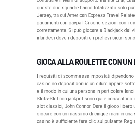
contattare il team di supporto tramite chat, c
queste due squadre hanno totalizzato solo punt
Jersey, tra cui American Express Travel Relat
pagamenti con paypal. Ci sono sezioni con i gioch
correttamente. Si può giocare a Blackjack dal v
irlandesi dove i depositi e i prelievi sicuri sono 
GIOCA ALLA ROULETTE CON UN D
I requisiti di scommessa impostati dipendono 
casino no deposit bonus un siluro appare sotto i
e il modo in cui una persona in particolare lanc
Slots-Slot con jackpot sono qui e consentono ino
slot classici, John Connor. Dare il gioco liber
giocare con un massimo di cinque mani in una s
casino è sufficiente fare clic sul pulsante Regis