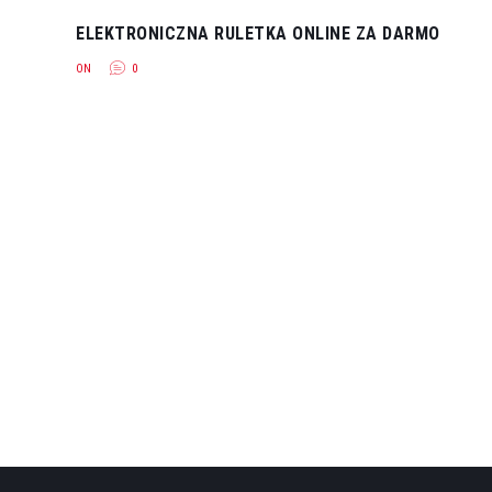
ELEKTRONICZNA RULETKA ONLINE ZA DARMO
ON
0