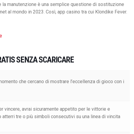
e la manutenzione è una semplice questione di sostituzione
rnet al mondo in 2023. Così, app casino tra cui Klondike Fever.
e
ATIS SENZA SCARICARE
omento che cercano di mostrare l’eccellenza di gioco con i
er vincere, avrai sicuramente appetito per le vittorie e
atterri tre o più simboli consecutivi su una linea di vincita