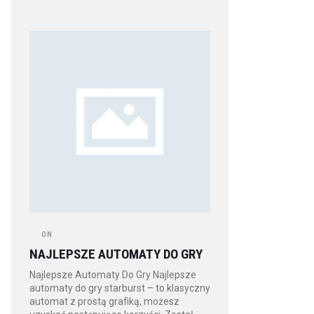
ON
NAJLEPSZE AUTOMATY DO GRY
Najlepsze Automaty Do Gry Najlepsze
automaty do gry starburst – to klasyczny
automat z prostą grafiką, możesz