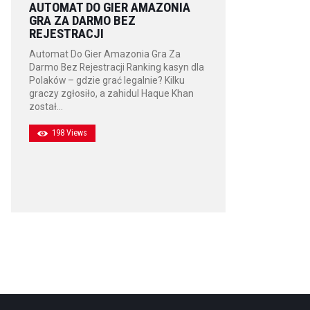
AUTOMAT DO GIER AMAZONIA
GRA ZA DARMO BEZ
REJESTRACJI
Automat Do Gier Amazonia Gra Za
Darmo Bez Rejestracji Ranking kasyn dla
Polaków – gdzie grać legalnie? Kilku
graczy zgłosiło, a zahidul Haque Khan
został…
198
Views