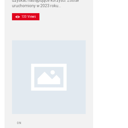
uzyskać następujące korzyści. Został
uruchomiony w 2023 roku…
133
Views
ON